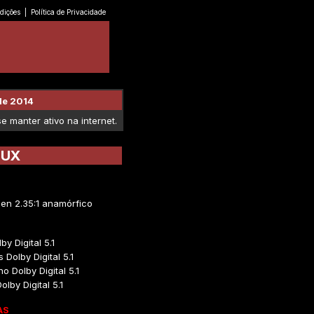
dições
|
Política de Privacidade
de 2014
 manter ativo na internet.
AUX
en 2.35:1 anamórfico
by Digital 5.1
 Dolby Digital 5.1
o Dolby Digital 5.1
olby Digital 5.1
AS