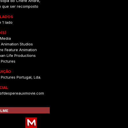
a sopa do Chefe André,
m que ser recomposto
/LADOS
e 1 lado
(S)
y Media
 Animation Studios
re Feature Animation
an Life Productions
 Pictures
UIÇÃO
 Pictures Portugal, Lda.
CIAL
ofdespereauxmovie.com
ILME