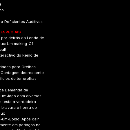
s
no
ra Deficientes Auditivos
ESPECIAIS
 por detrás da Lenda de
ux: Um making-Of
eal!
teractivo do Reino de
lidades para Orelhas
 Contagem decrescente
ícios de ter orelhas
 da Demanda de
ux: Jogo com diversos
e testa a verdadeira
 bravura e honra de
aux
i-um-Boldo: Após cair
lmente em pedaços na