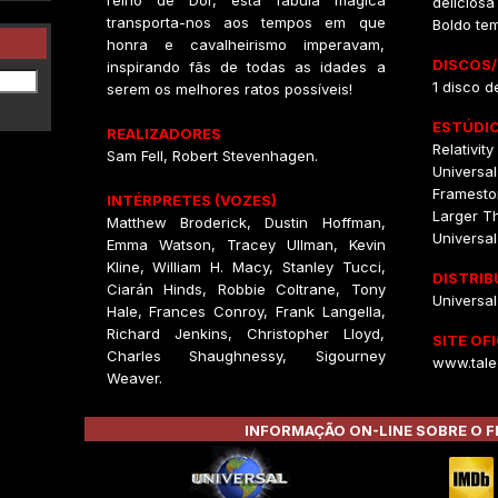
reino de Dor, esta fábula mágica
delicios
transporta-nos aos tempos em que
Boldo te
honra e cavalheirismo imperavam,
DISCOS
inspirando fãs de todas as idades a
1 disco d
serem os melhores ratos possíveis!
ESTÚDIO
REALIZADORES
Relativit
Sam Fell, Robert Stevenhagen.
Universal
Framesto
INTÉRPRETES (VOZES)
Larger Th
Matthew Broderick, Dustin Hoffman,
Universal
Emma Watson, Tracey Ullman, Kevin
Kline, William H. Macy, Stanley Tucci,
DISTRIB
Ciarán Hinds, Robbie Coltrane, Tony
Universal
Hale, Frances Conroy, Frank Langella,
Richard Jenkins, Christopher Lloyd,
SITE OFI
Charles Shaughnessy, Sigourney
www.tale
Weaver.
INFORMAÇÃO ON-LINE SOBRE O F