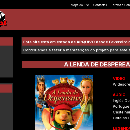
Mapa do Site
|
Contactos
|
Termos e Con
Este site está em estado de ARQUIVO desde Fevereiro 
Continuamos a fazer a manutenção do projeto para este se
A LENDA DE DESPERE
VIDEO
Widescre
AUDIO
Inglês Dol
Português
Castelhan
Catalão D
LEGEND