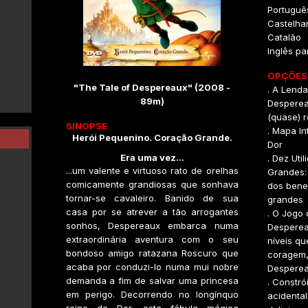
Portuguê
Castelha
Catalão
Inglês pa
OPÇÕES 
"The Tale of Despereaux" (2008 -
. A Lenda
89m)
Desperea
(quase) r
SINOPSE
. Mapa In
Herói Pequenino. Coração Grande.
Dor
Era uma vez...
. Dez Uti
...um valente e virtuoso rato de orelhas
Grandes:
comicamente grandiosas que sonhava
dos benef
tornar-se cavaleiro. Banido de sua
grandes
casa por se atrever a tão arrogantes
. O Jogo
sonhos, Despereaux embarca numa
Desperea
extraordinária aventura com o seu
níveis qu
bondoso amigo ratazana Roscuro que
coragem,
acaba por conduzi-lo numa mui nobre
Despere
demanda a fim de salvar uma princesa
. Constró
em perigo. Decorrendo no longínquo
acidenta