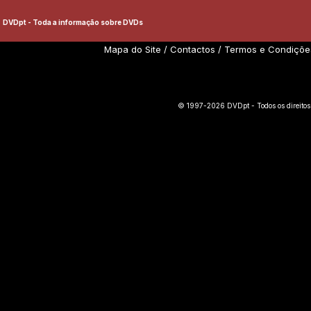
DVDpt - Toda a informação sobre DVDs
Mapa do Site
/
Contactos
/
Termos e Condiçõe
© 1997-2026 DVDpt - Todos os direitos