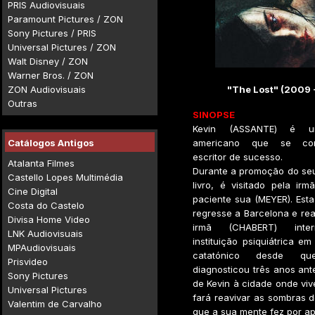
PRIS Audiovisuais
Paramount Pictures / ZON
Sony Pictures / PRIS
Universal Pictures / ZON
Walt Disney / ZON
Warner Bros. / ZON
ZON Audiovisuais
"The Lost" (2009 
Outras
SINOPSE
Kevin (ASSANTE) é um
Catálogos Antigos
americano que se co
escritor de sucesso.
Atalanta Filmes
Durante a promoção do seu
Castello Lopes Multimédia
livro, é visitado pela ir
Cine Digital
paciente sua (MEYER). Est
Costa do Castelo
regresse a Barcelona e re
Divisa Home Video
irmã (CHABERT) inte
LNK Audiovisuais
instituição psiquiátrica e
MPAudiovisuais
catatónico desde q
Prisvideo
diagnosticou três anos ant
Sony Pictures
de Kevin à cidade onde viv
Universal Pictures
fará reavivar as sombras 
Valentim de Carvalho
que a sua mente fez por ap