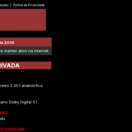
dições
|
Política de Privacidade
de 2014
 manter ativo na internet.
RIVADA
reen 2.35:1 anamórfico
ano Dolby Digital 5.1
DAS
uês
S ESPECIAIS