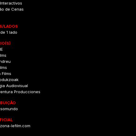
nteractivos
ão de Cenas
S/LADOS
 de 1 lado
IO(S)
NE
ilms
ndreu
ilms
 Films
rodukzioak
gia Audiovisual
entura Producciones
IBUIÇÃO
usomundo
FICIAL
zona-lefilm.com