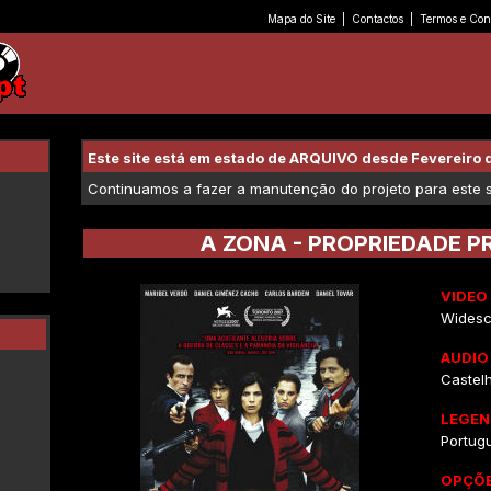
Mapa do Site
|
Contactos
|
Termos e Con
Este site está em estado de ARQUIVO desde Fevereiro 
Continuamos a fazer a manutenção do projeto para este se
A ZONA - PROPRIEDADE P
VIDEO
Widesc
AUDIO
Castelh
LEGEN
Portug
OPÇÕE