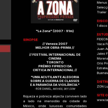
Menus I
Selecç
Trailer
DISCO
1 disco
"La Zona" (2007 - 91m)
ESTÚD
FIDECI
SINOPSE
// Veneza 2007
Vaca F
MELHOR OBRA-PRIMA //
Juan A
Jaleo F
// FESTIVAL INTERNACIONAL DE
CINEMA
Morena
TORONTO
Orio P
PRÉMIO FIPRESCI DA
Estrate
CRÍTICA INTERNACIONAL //
Buenav
"UMA ACUTILANTE ALEGORIA
SOBRE A GUERRA DE CLASSES
DISTR
E A PARANÓIA DA VIGILÂNCIA."
ZON L
-ROB DANIEL,
MOVIES, SKY.COM
SITE O
Riqueza e pobreza abjecta convivem lado
www.la
a lado na imensidão da cidade do
México, onde luxuosas comunidades