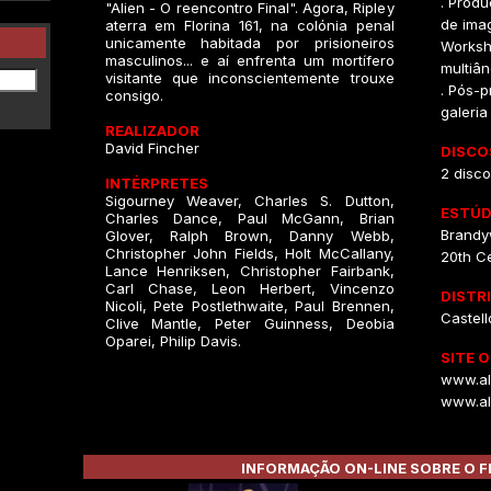
. Produ
"Alien - O reencontro Final". Agora, Ripley
de imag
aterra em Florina 161, na colónia penal
unicamente habitada por prisioneiros
Worksh
masculinos... e aí enfrenta um mortífero
multiân
visitante que inconscientemente trouxe
. Pós-p
consigo.
galeri
REALIZADOR
David Fincher
DISCO
2 disco
INTÉRPRETES
Sigourney Weaver, Charles S. Dutton,
ESTÚD
Charles Dance, Paul McGann, Brian
Brandy
Glover, Ralph Brown, Danny Webb,
Christopher John Fields, Holt McCallany,
20th C
Lance Henriksen, Christopher Fairbank,
Carl Chase, Leon Herbert, Vincenzo
DISTR
Nicoli, Pete Postlethwaite, Paul Brennen,
Castell
Clive Mantle, Peter Guinness, Deobia
Oparei, Philip Davis.
SITE O
www.al
www.al
INFORMAÇÃO ON-LINE SOBRE O F