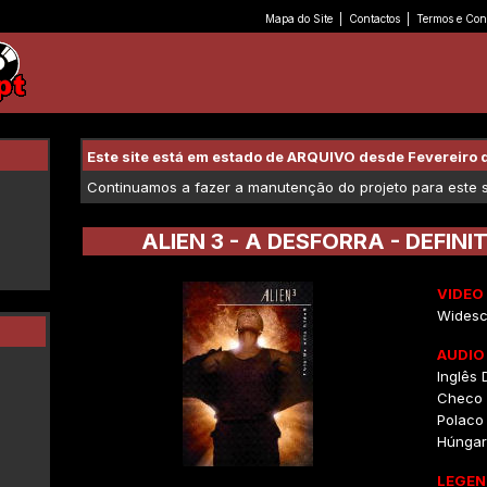
Mapa do Site
|
Contactos
|
Termos e Con
Este site está em estado de ARQUIVO desde Fevereiro 
Continuamos a fazer a manutenção do projeto para este se
ALIEN 3 - A DESFORRA - DEFINI
VIDEO
Widesc
AUDIO
Inglês D
Checo 
Polaco
Húngar
LEGEN