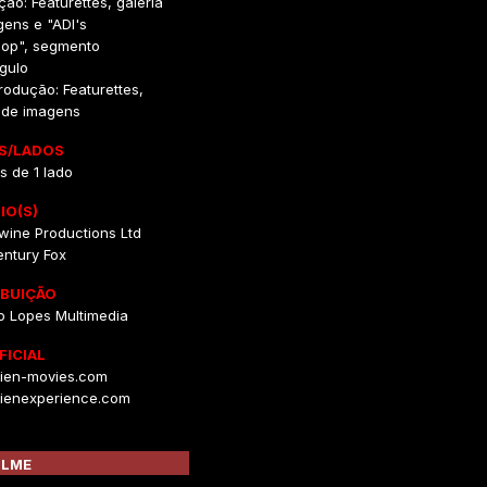
ção: Featurettes, galeria
ens e "ADI's
op", segmento
gulo
rodução: Featurettes,
a de imagens
S/LADOS
s de 1 lado
IO(S)
wine Productions Ltd
entury Fox
IBUIÇÃO
o Lopes Multimedia
FICIAL
ien-movies.com
ienexperience.com
ILME