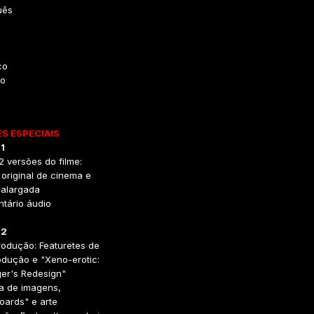
uês
co
o
S ESPECIAIS
1
i 2 versões do filme:
original de cinema e
 alargada
tário áudio
 2
rodução: Featuretes de
odução e "Xeno-erotic:
ger's Redesign"
ia de imagens,
oards" e arte