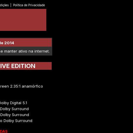
dições
|
Política de Privacidade
de 2014
 manter ativo na internet.
TIVE EDITION
reen 2.35:1 anamórfico
olby Digital 5.1
Dolby Surround
 Dolby Surround
o Dolby Surround
DAS