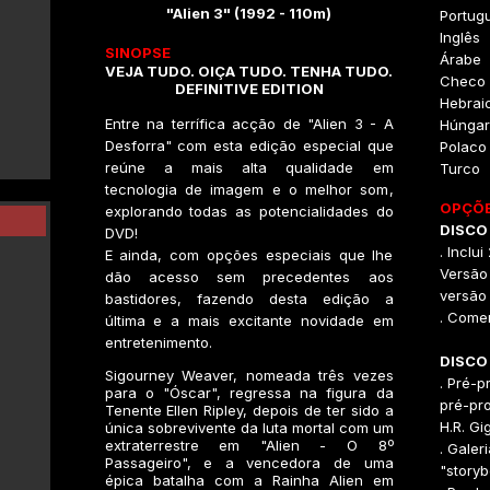
"Alien 3" (1992 - 110m)
Portug
Inglês
SINOPSE
Árabe
VEJA TUDO. OIÇA TUDO. TENHA TUDO.
Checo
DEFINITIVE EDITION
Hebrai
Entre na terrífica acção de "Alien 3 - A
Húngar
Desforra" com esta edição especial que
Polaco
reúne a mais alta qualidade em
Turco
tecnologia de imagem e o melhor som,
OPÇÕE
explorando todas as potencialidades do
DISCO 
DVD!
. Inclu
E ainda, com opções especiais que lhe
Versão 
dão acesso sem precedentes aos
versão
bastidores, fazendo desta edição a
. Comen
última e a mais excitante novidade em
entretenimento.
DISCO
Sigourney Weaver, nomeada três vezes
. Pré-p
para o "Óscar", regressa na figura da
pré-pr
Tenente Ellen Ripley, depois de ter sido a
H.R. Gi
única sobrevivente da luta mortal com um
extraterrestre em "Alien - O 8º
. Galer
Passageiro", e a vencedora de uma
"storyb
épica batalha com a Rainha Alien em