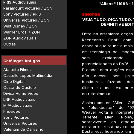
PRIS Audiovisuais
"Aliens" (1986 - 
Paramount Pictures / ZON
Sony Pictures / PRIS
SINOPSE
VEJA TUDO. OIÇA TUDO.
Universal Pictures / ZON
DEFINITIVE EDI
Walt Disney / ZON
Warner Bros. / ZON
Entre na arrepiante acção
ZON Audiovisuais
Reencontro Final" com
Outras
especial que reúne a mais 
em tecnologia de image
som, explorando
Catálogos Antigos
potencialidades do DVD!
Atalanta Filmes
E ainda, com opções espe
Castello Lopes Multimédia
dão acesso sem prec
Cine Digital
bastidores, fazendo de
Costa do Castelo
última e a mais excitant
Divisa Home Video
entretenimento.
LNK Audiovisuais
Assim como em "Alien - O 8
MPAudiovisuais
o "blockbuster" de 197
Prisvideo
Weaver volta a interpreta
Tenente Ellen Riple
Sony Pictures
sobrevivente do ataqu
Universal Pictures
extraterrestres à nave espa
Valentim de Carvalho
Desta vez, liderando um