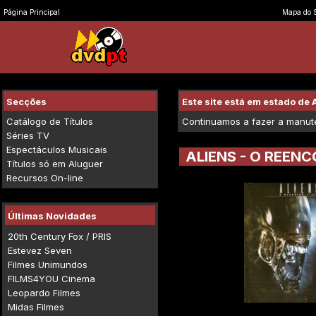
Página Principal
Mapa do S
Secções
Este site está em estado d
Catálogo de Títulos
Continuamos a fazer a manuten
Séries TV
Espectáculos Musicais
ALIENS - O REENC
Títulos só em Aluguer
Recursos On-line
Últimas Novidades
20th Century Fox / PRIS
Estevez Seven
Filmes Unimundos
FILMS4YOU Cinema
Leopardo Filmes
Midas Filmes