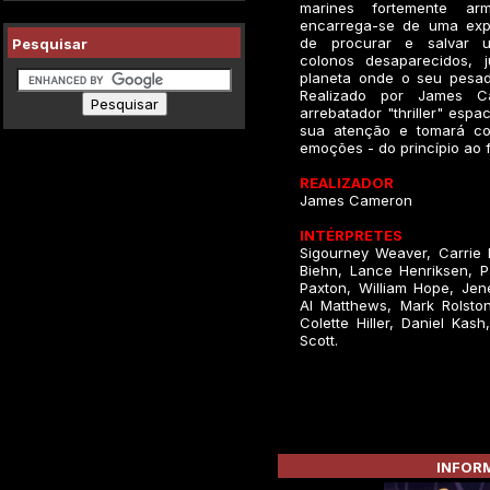
marines fortemente arm
encarrega-se de uma exp
de procurar e salvar 
Pesquisar
colonos desaparecidos, 
planeta onde o seu pesa
Realizado por James C
arrebatador "thriller" espa
sua atenção e tomará co
emoções - do princípio ao f
REALIZADOR
James Cameron
INTÉRPRETES
Sigourney Weaver, Carrie 
Biehn, Lance Henriksen, Pau
Paxton, William Hope, Jene
Al Matthews, Mark Rolston
Colette Hiller, Daniel Kash
Scott.
INFORM