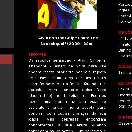
Portug
Inglês
Francê
Holand
OPÇÕE
"Alvin and the Chipmunks: The
. 4 Tel
Squeakquel" (2009 - 88m)
. Featu
Behind
SINOPSE
. "Mun
Os esquilos sensação - Alvin, Simon e
Theodore - estão de volta para um
DISCO
encore nesta hilariante sequela repleta
1 disco
de música, muita acção e ainda mais
ESTÚD
diversão para toda a família! Quando um
Fox 200
percalço num concerto deixa Dave
Bagdas
(Jason Lee) no hospital, os Esquilos
Regenc
fazem uma pausa na sua vida de
20th C
estrelato e entram numa escola para
conviver com outras crianças da sua
DISTR
idade. Mas depressa encontram
Castell
concorrentes à sua altura quando
conhecem as Chipettes - um belíssimo e