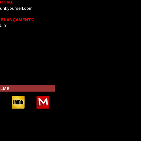
FICIAL
nkyourself.com
DE LANÇAMENTO
4-01
ILME