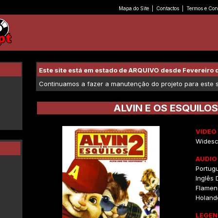
Mapa do Site
|
Contactos
|
Termos e Con
Este site está em estado de ARQUIVO desde Fevereiro 
Continuamos a fazer a manutenção do projeto para este se
ALVIN E OS ESQUILOS
VIDEO
Widesc
AUDIO
Portugu
Inglês D
Flameng
Holandê
LEGEN