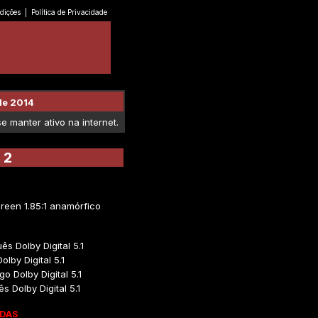
dições
|
Política de Privacidade
de 2014
 manter ativo na internet.
 2
reen 1.85:1 anamórfico
ês Dolby Digital 5.1
olby Digital 5.1
o Dolby Digital 5.1
s Dolby Digital 5.1
DAS