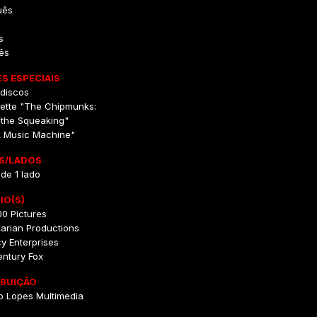
uês
s
ês
S ESPECIAIS
ediscos
rette "The Chipmunks:
 the Squeaking"
k Music Machine"
S/LADOS
 de 1 lado
IO(S)
0 Pictures
arian Productions
y Enterprises
entury Fox
IBUIÇÃO
o Lopes Multimedia