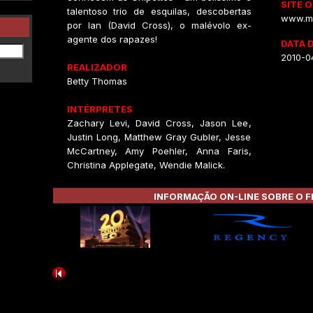
SITE O
talentoso trio de esquilas, descobertas
www.mu
por Ian (David Cross), o malévolo ex-
agente dos rapazes!
DATA 
2010-0
REALIZADOR
Betty Thomas
INTÉRPRETES
Zachary Levi, David Cross, Jason Lee,
Justin Long, Matthew Gray Gubler, Jesse
McCartney, Amy Poehler, Anna Faris,
Christina Applegate, Wendie Malick.
INFORMAÇÃO ON-LINE SOBRE O F