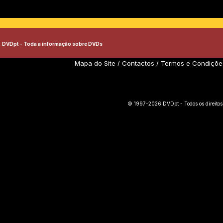
DVDpt - Toda a informação sobre DVDs
Mapa do Site
/
Contactos
/
Termos e Condiçõe
© 1997-2026 DVDpt - Todos os direitos