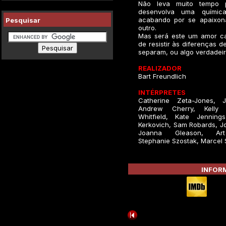
Não leva muito tempo 
desenvolva uma química
acabando por se apaixon
Pesquisar
outro.
Mas será este um amor ca
de resistir às diferenças d
separam, ou algo verdadei
REALIZADOR
Bart Freundlich
INTÉRPRETES
Catherine Zeta-Jones, J
Andrew Cherry, Kelly 
Whitfield, Kate Jenning
Kerkovich, Sam Robards, J
Joanna Gleason, Art
Stephanie Szostak, Marcel
INFORM