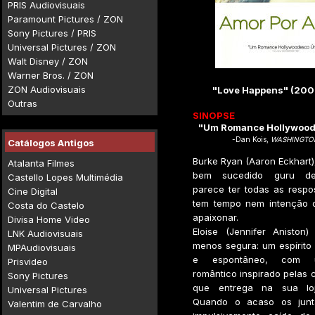
PRIS Audiovisuais
Paramount Pictures / ZON
Sony Pictures / PRIS
Universal Pictures / ZON
Walt Disney / ZON
Warner Bros. / ZON
ZON Audiovisuais
"Love Happens" (200
Outras
SINOPSE
"Um Romance Hollywood
-Dan Kois,
WASHINGTO
Catálogos Antigos
Burke Ryan (Aaron Eckhart)
Atalanta Filmes
bem sucedido guru de 
Castello Lopes Multimédia
parece ter todas as respo
Cine Digital
tem tempo nem intenção d
Costa do Castelo
apaixonar.
Divisa Home Video
Eloise (Jennifer Anisto
LNK Audiovisuais
menos segura: um espírito l
MPAudiovisuais
e espontâneo, com 
Prisvideo
romântico inspirado pelas 
Sony Pictures
que entrega na sua loj
Universal Pictures
Quando o acaso os junta
Valentim de Carvalho