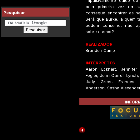
impulsivamente caído de
pela primeira vez na s
Pesquisar
consegue encontrar as pal
Será que Burke, a quem t
pedem conselho, não a
sobre o amor?
REALIZADOR
Brandon Camp
INTÉRPRETES
Aaron Eckhart, Jennifer
Fogler, John Carroll Lynch,
Judy Greer, Frances 
Anderson, Sasha Alexander
INFORM