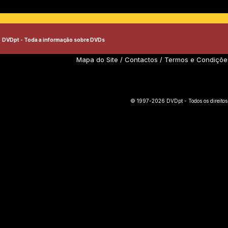
DVDpt - Toda a informação sobre DVDs
Mapa do Site
/
Contactos
/
Termos e Condiçõe
© 1997-2026 DVDpt - Todos os direitos