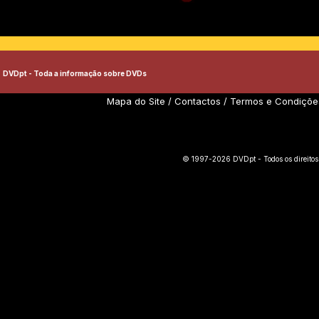
DVDpt - Toda a informação sobre DVDs
Mapa do Site
/
Contactos
/
Termos e Condiçõe
© 1997-2026 DVDpt - Todos os direitos