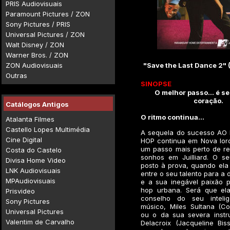
PRIS Audiovisuais
Paramount Pictures / ZON
Sony Pictures / PRIS
Universal Pictures / ZON
Walt Disney / ZON
Warner Bros. / ZON
ZON Audiovisuais
"Save the Last Dance 2"
Outras
SINOPSE
O melhor passo... é se
coração.
Catálogos Antigos
O ritmo continua...
Atalanta Filmes
Castello Lopes Multimédia
A sequela do sucesso AO
Cine Digital
HOP continua em Nova Ior
um passo mais perto de re
Costa do Castelo
sonhos em Juilliard. O 
Divisa Home Video
posto à prova, quando ela 
LNK Audiovisuais
entre o seu talento para a 
MPAudiovisuais
e a sua inegável paixão p
hop urbana. Será que ela
Prisvideo
conselho do seu inteli
Sony Pictures
músico, Miles Sultana (Co
Universal Pictures
ou o da sua severa instr
Valentim de Carvalho
Delacroix (Jacqueline Bis