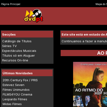
Página Principal
Mapa do S
Secções
Este site está em estado d
Catálogo de Títulos
Continuamos a fazer a manuten
Séries TV
Espectáculos Musicais
AO 
Títulos só em Aluguer
Recursos On-line
Últimas Novidades
20th Century Fox / PRIS
Estevez Seven
Filmes Unimundos
FILMS4YOU Cinema
Leopardo Filmes
Midas Filmes