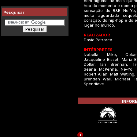
com alguma da mais quent
hop do momento e com a pa
sensação do R&B Ne-Yo,
Pesquisar
muito aguardada seque
coração, do hip-hop e do e
lugar no mundo.
REALIZADOR
David Petrarca
INTÉRPRETES
Izabella Miko, Colu
Jacqueline Bisset, Maria 
Dollar, Ian Brennan, Tr
Seana McKenna, Ne-Yo, D
Robert Allan, Matt Watling,
Brendan Wall, Michael H
Spendlove.
INFORM