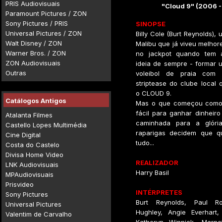
PRIS Audiovisuais
"Cloud 9" (2006 
Paramount Pictures / ZON
Sony Pictures / PRIS
SINOPSE
Universal Pictures / ZON
Billy Cole (Burt Reynolds), 
Walt Disney / ZON
Malibu que já viveu melhore
Warner Bros. / ZON
no jackpot quando tem 
ZON Audiovisuais
ideia de sempre - formar 
Outras
voleibol de praia com b
striptease do clube local 
o CLOUD 9.
Catálogos Antigos
Mas o que começou com
fácil para ganhar dinheir
Atalanta Filmes
caminhada para a glóri
Castello Lopes Multimédia
raparigas decidem que q
Cine Digital
tudo...
Costa do Castelo
Divisa Home Video
REALIZADOR
LNK Audiovisuais
Harry Basil
MPAudiovisuais
Prisvideo
INTÉRPRETES
Sony Pictures
Burt Reynolds, Paul Rod
Universal Pictures
Hughley, Angie Everhart,
Valentim de Carvalho