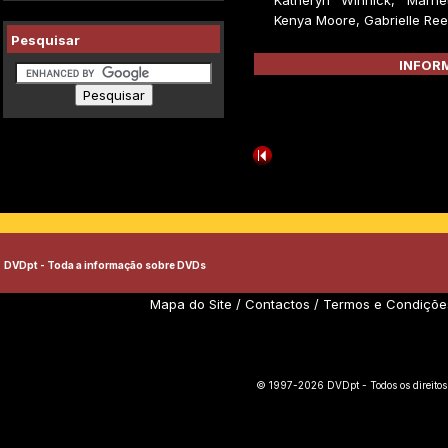
Katheryn Winnick, Marnet
Kenya Moore, Gabrielle Ree
Pesquisar
INFORM
DVDpt - Toda a informação sobre DVDs
Mapa do Site
/
Contactos
/
Termos e Condiçõe
© 1997-2026 DVDpt - Todos os direitos