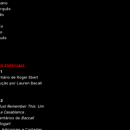
hano
rquês
dês
co
o
uês
S ESPECIAIS
1
tário de Roger Ebert
dução por Lauren Bacall
 2
ust Remember This: Um
 a Casablanca
.
ntários de
Baccall
Bogart
 Adicionais e Cortadas