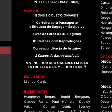
"Casablanca" (1942 - 98m)
Castel
Dinama
SINOPSE
Finlan
BÓNUS COLECCIONÁVEIS
Grego
Carteira para Passaporte
Hebrai
e Etiqueta de Bagagem Exclusiva
Húngar
Norueg
Livro de Fotos de 48 Páginas
Polaco
10 Cartões com Reproduções
Sueco
Turco
Correspondência de Arquivo
2 Discos de Extras Incríveis
OPÇÕE
DISCO 
// VENCEDOR DE 3 ÓSCARES EM 1944
. Comen
ENTRE ELES O DE MELHOR FILME //
. Intro
REALIZADOR
Michael Curtiz
DISCO
INTÉRPRETES
.
You M
Humphrey Bogart, Ingrid Bergman,
Tributo
Claude Rains, Paul Henreid, Dooley
Docume
Wilson, Conrad Veidt, Sydney
sobre 
Greenstreet, Peter Lorre, S.Z. Sakall,
. Cenas