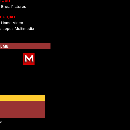
IO(S)
Bros. Pictures
IBUIÇÃO
 Home Video
o Lopes Multimedia
ILME
e