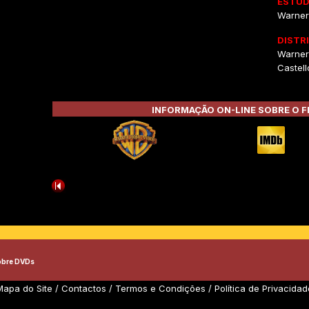
ESTÚD
Warner 
DISTR
Warner
Castell
INFORMAÇÃO ON-LINE SOBRE O F
obre DVDs
Mapa do Site
/
Contactos
/
Termos e Condições
/
Política de Privacidad