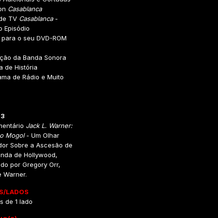
oon
Casablanca
 de TV
Casablanca
-
o Episódio
as para o seu DVD-ROM
ação da Banda Sonora
ia de História
ama de Rádio e Muito
 3
mentário
Jack L. Warner:
mo Mogol
- Um Olhar
dor Sobre a Ascesão de
nda de Hollywood,
do por Gregory Orr,
e Warner.
S/LADOS
s de 1 lado