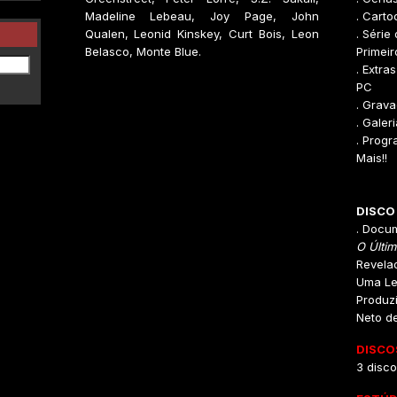
Madeline Lebeau, Joy Page, John
. Cart
Qualen, Leonid Kinskey, Curt Bois, Leon
. Série
Belasco, Monte Blue.
Primeir
. Extr
PC
. Grav
. Galer
. Progr
Mais!!
DISCO
. Docu
O Últi
Revela
Uma Le
Produzi
Neto d
DISCO
3 disco