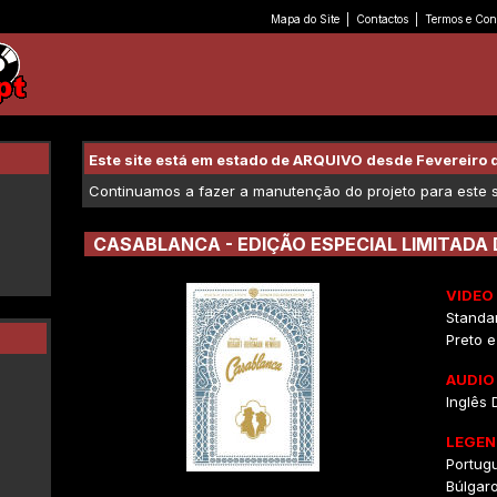
Mapa do Site
|
Contactos
|
Termos e Con
Este site está em estado de ARQUIVO desde Fevereiro 
Continuamos a fazer a manutenção do projeto para este se
CASABLANCA - EDIÇÃO ESPECIAL LIMITADA
VIDEO
Standar
Preto 
AUDIO
Inglês 
LEGEN
Portug
Búlgar