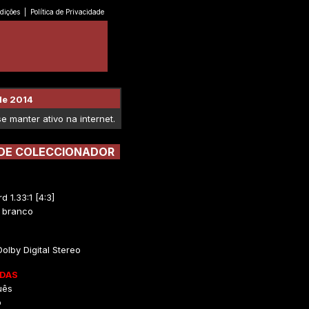
dições
|
Política de Privacidade
de 2014
 manter ativo na internet.
 DE COLECCIONADOR
d 1.33:1 [4:3]
e branco
Dolby Digital Stereo
DAS
uês
o