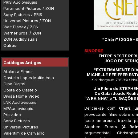
PRIS Audiovisuais
Paramount Pictures / ZON
Sony Pictures / PRIS
Universal Pictures / ZON
Walt Disney / ZON
Warner Bros. / ZON
ZON Audiovisuais
"Chéri" (2009 - 
Outras
SINOPSE
ENTRE NESTE PER
JOGO DE SEDU
Catálogos Antigos
"EXTREMAMENTE DIV
Atalanta Filmes
MICHELLE PFEIFFER EST
Castello Lopes Multimédia
-Kirk Honeycutt,
THE HOLLYWO
Cine Digital
Um Filme de STEPHE
Costa do Castelo
Do Galardoado Reali
Divisa Home Video
"A RAINHA" e "LIGAÇÕES
LNK Audiovisuais
Delicie-se com
Chéri
, u
MPAudiovisuais
provocante filme sobre u
Prisvideo
caso amoroso, trazido pe
Sony Pictures
Stephen Frears (
A Rai
Universal Pictures
argumentista Christop
Valentim de Carvalho