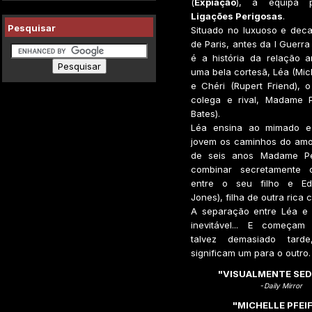
(
Expiação
), a equipa 
Ligações Perigosas
.
Pesquisar
Situado no luxuoso e dec
de Paris, antes da I Guerra
é a história da relação 
uma bela cortesã, Léa (Miche
e Chéri (Rupert Friend), o
colega e rival, Madame P
Bates).
Léa ensina ao mimado e 
jovem os caminhos do amo
de seis anos Madame Pe
combinar secretamente 
entre o seu filho e Edm
Jones), filha de outra rica 
A separação entre Léa e 
inevitável... E começam
talvez demasiado tard
significam um para o outro.
"VISUALMENTE SE
-
Daily Mirror
"MICHELLE PFEI