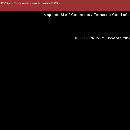
DVDpt - Toda a informação sobre DVDs
Mapa do Site
/
Contactos
/
Termos e Condiçõe
© 1997-2026 DVDpt - Todos os direitos