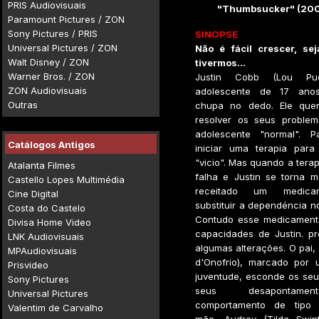
PRIS Audiovisuais
"Thumbsucker" (200
Paramount Pictures / ZON
Sony Pictures / PRIS
SINOPSE
Universal Pictures / ZON
Não é fácil crescer, se
Walt Disney / ZON
tivermos...
Warner Bros. / ZON
Justin Cobb (Lou P
ZON Audiovisuais
adolescente de 17 ano
Outras
chupa no dedo. Ele quer
resolver os seus proble
adolescente "normal". P
Catálogos Antigos
iniciar uma terapia para
"vicio". Mas quando a tera
Atalanta Filmes
falha e Justin se torna m
Castello Lopes Multimédia
receitado um medica
Cine Digital
substituir a dependéncia n
Costa do Castelo
Contudo esse medicamento
Divisa Home Video
capacidades de Justin. p
LNK Audiovisuais
algumas alterações. O pai,
MPAudiovisuais
d'Onofrio), marcado por
Prisvideo
juventude, esconde os se
Sony Pictures
seus desapontame
Universal Pictures
comportamento de tipo 
Valentim de Carvalho