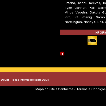
Entena, Keanu Reeves, Be
Tyler Gannon, Kelli Garn
Vince Vaughn, Dakota Gol
Kirn, Kit Koenig, Sarah
Normington, Nancy O'Dell, 
INFORM
DVDpt - Toda a informação sobre DVDs
Mapa do Site
/
Contactos
/
Termos e Condiçõe