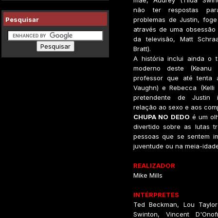
mãe, Audrey (Tilda Swint
não ter respostas pa
Pesquisar
problemas de Justin, foge
através de uma obsessão
da televisão, Matt Schra
Bratt).
A história inclui ainda o 
moderno deste (Keanu 
professor que até tenta 
Vaughn) e Rebecca (Kelli
pretendente de Justin 
relação ao sexo e aos com
CHUPA NO DEDO
é um olh
divertido sobre as lutas t
pessoas que se sentem im
juventude ou na meia-idade
REALIZADOR
Mike Mills
INTÉRPRETES
Ted Beckman, Lou Taylor 
Swinton, Vincent D'Onofr