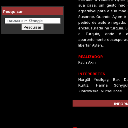
sua casa, um gesto não 
agradável para a sua mãe 
Pesquisar
Susanne. Quando Ayten é 
pedido de asilo é negado,
enclausurada na turquia. Lo
a Turquia, onde é a
aparentemente desesperad
libertar Ayten...
REALIZADOR
Fatih Akin
INTÉRPRETES
Nurgül Yesilçay, Baki D
Kurtiz, Hanna Schygul
Ziolkowska, Nursel Köse.
INFORM