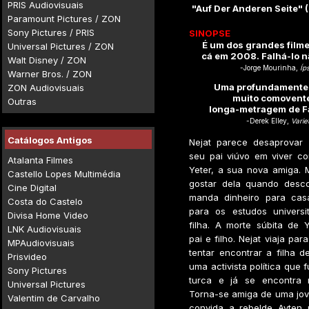
PRIS Audiovisuais
"Auf Der Anderen Seite" 
Paramount Pictures / ZON
Sony Pictures / PRIS
SINOPSE
É um dos grandes film
Universal Pictures / ZON
cá em 2008. Falhá-lo n
Walt Disney / ZON
-Jorge Mourinha,
Íps
Warner Bros. / ZON
Uma profundamente
ZON Audiovisuais
muito comovente
Outras
longa-metragem de Fa
-Derek Elley,
Varie
Catálogos Antigos
Nejat parece desaprovar
seu pai viúvo em viver co
Atalanta Filmes
Yeter, a sua nova amiga.
Castello Lopes Multimédia
gostar dela quando desc
Cine Digital
manda dinheiro para cas
Costa do Castelo
para os estudos universi
Divisa Home Video
filha. A morte súbita de Y
LNK Audiovisuais
pai e filho. Nejat viaja par
MPAudiovisuais
tentar encontrar a filha de
Prisvideo
uma activista política que f
Sony Pictures
turca e já se encontra 
Universal Pictures
Torna-se amiga de uma jov
Valentim de Carvalho
convida a rebelde Ayten 