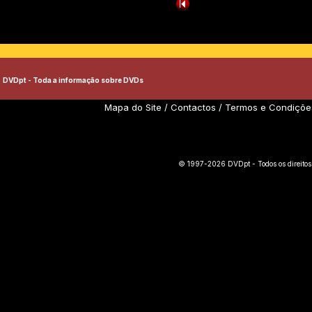
DVDpt - Toda a informação sobre DVDs
Mapa do Site
/
Contactos
/
Termos e Condiçõe
© 1997-2026 DVDpt - Todos os direitos