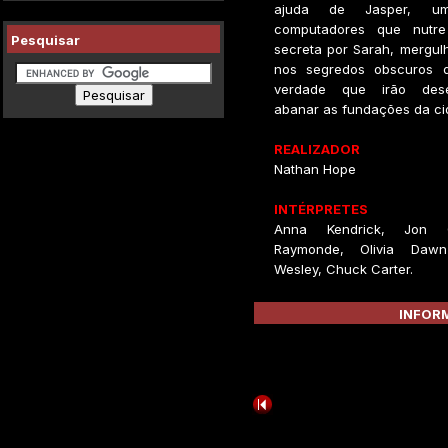
ajuda de Jasper, 
computadores que nutr
Pesquisar
secreta por Sarah, mergul
nos segredos obscuros 
verdade que irão dese
abanar as fundações da ci
REALIZADOR
Nathan Hope
INTÉRPRETES
Anna Kendrick, Jon G
Raymonde, Olivia Dawn
Wesley, Chuck Carter.
INFORM