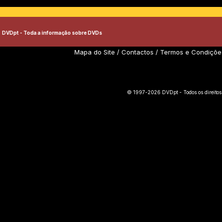
DVDpt - Toda a informação sobre DVDs
Mapa do Site
/
Contactos
/
Termos e Condiçõe
© 1997-2026 DVDpt - Todos os direitos