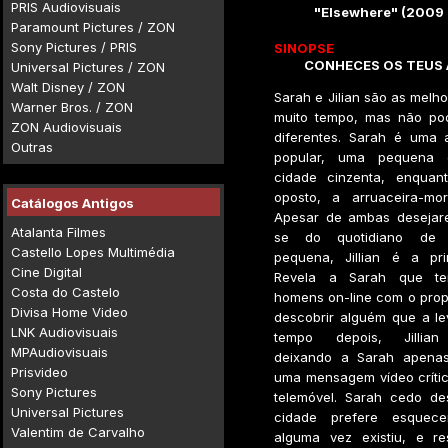
PRIS Audiovisuais
"Elsewhere" (2009 
Paramount Pictures / ZON
Sony Pictures / PRIS
SINOPSE
CONHECES OS TEUS
Universal Pictures / ZON
Walt Disney / ZON
Sarah e Jilian são as melh
Warner Bros. / ZON
muito tempo, mas não po
ZON Audiovisuais
diferentes. Sarah é uma a
Outras
popular, uma pequena 
cidade cinzenta, enquant
oposto, a arruaceira-mo
Catálogos Antigos
Apesar de ambas desejare
Atalanta Filmes
se do quotidiano de
Castello Lopes Multimédia
pequena, Jillian é a pri
Cine Digital
Revela a Sarah que te
Costa do Castelo
homens on-line com o prop
Divisa Home Video
descobrir alguém que a le
LNK Audiovisuais
tempo depois, Jillian
MPAudiovisuais
deixando a Sarah apenas
Prisvideo
uma mensagem vídeo crític
Sony Pictures
telemóvel. Sarah cedo d
Universal Pictures
cidade prefere esquecer
Valentim de Carvalho
alguma vez existiu, e r