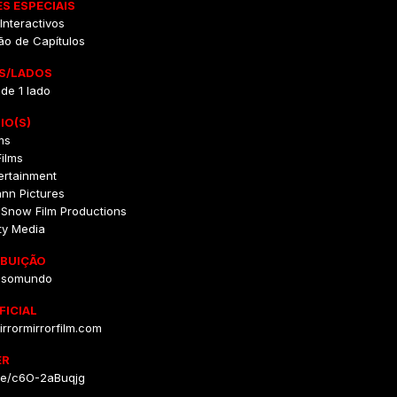
S ESPECIAIS
nteractivos
ão de Capítulos
S/LADOS
 de 1 lado
IO(S)
ms
ilms
ertainment
nn Pictures
 Snow Film Productions
ity Media
IBUIÇÃO
usomundo
FICIAL
rrormirrorfilm.com
ER
be/c6O-2aBuqjg