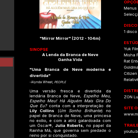
OPÇÕE
Menus I
Selecç
DISCO
1 disco
"Mirror Mirror" (2012 - 104m)
ESTÚD
Yuk Fil
SINOPSE
A Lenda da Branca de Neve
Misha F
Ganha Vida
Rat Ent
Goldma
"Uma Branca de Neve moderna e
Citizen
divertida"
Relativ
-Alynda Wheat,
PEOPLE
DISTR
Uma versão fresca e divertida da
lendária Branca de Neve,
Espelho Meu,
ZON L
Espelho Meu! Há Alguém Mais Gira Do
Que Eu?
conta com a interpretação de
SITE O
Lily Collins
(
Um Sonho Brilhante
) no
www.mi
papel de Branca de Neve, uma princesa
no exílio, e com a atriz galardoada com
TRAIL
um Óscar®,
Julia Roberts
, no papel da
Rainha Má, que governa sem piedade o
youtu.
reino por si conquistado.