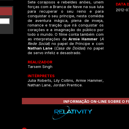
Sete corajosos e rebeldes anões, unem
DATA 
forças com a Branca de Neve na sua luta
2012-0
para recuperar o seu reino e para
conquistar o seu príncipe, nesta comédia
de aventura mágica, plena de inveja,
romance e traição que irá conquistar os
corações e a imaginação do público por
todo o mundo. O filme conta também com
as interpretações de
Armie Hammer
(
A
Rede Social
) no papel de Príncipe e com
Nathan Lane
(
Casa de Doidas
) no papel
de servo infeliz e desastrado.
REALIZADOR
Tarsem Singh
INTÉRPRETES
Julia Roberts, Lily Collins, Armie Hammer,
Nathan Lane, Jordan Prentice.
INFORMAÇÃO ON-LINE SOBRE O F