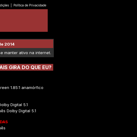
dições
|
Política de Privacidade
de 2014
 manter ativo na internet.
IS GIRA DO QUE EU?
reen 1.85:1 anamórfico
olby Digital 5.1
ês Dolby Digital 5.1
DAS
uês