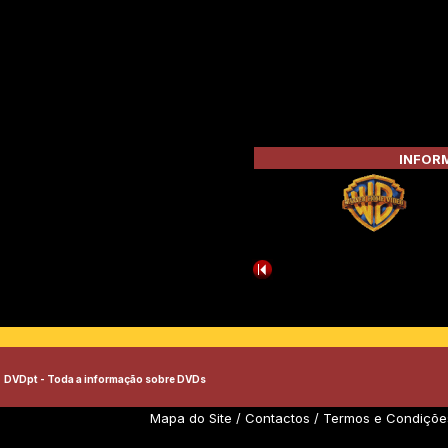
INFORM
DVDpt - Toda a informação sobre DVDs
Mapa do Site
/
Contactos
/
Termos e Condiçõe