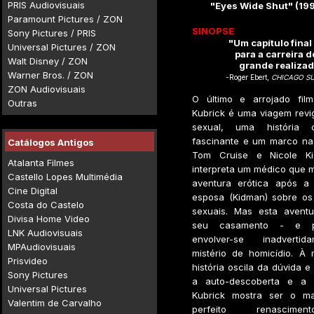
PRIS Audiovisuais
"Eyes Wide Shut" (19
Paramount Pictures / ZON
SINOPSE
Sony Pictures / PRIS
"Um capítulo final
Universal Pictures / ZON
para a carreira 
Walt Disney / ZON
grande realizad
Warner Bros. / ZON
-Roger Ebert,
CHICAGO SU
ZON Audiovisuais
O último e arrojado fil
Outras
Kubrick é uma viagem revi
sexual, uma históri
fascinante e um marco nas
Catálogos Antigos
Tom Cruise e Nicole Ki
Atalanta Filmes
interpreta um médico que 
Castello Lopes Multimédia
aventura erótica após a
Cine Digital
esposa (Kidman) sobre os
Costa do Castelo
sexuais. Mas esta avent
Divisa Home Video
seu casamento - e p
LNK Audiovisuais
envolver-se inadverti
MPAudiovisuais
mistério de homicídio. À
Prisvideo
história oscila da dúvida 
Sony Pictures
a auto-descoberta e a r
Universal Pictures
Kubrick mostra ser o m
Valentim de Carvalho
perfeito renascime