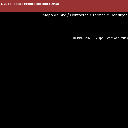
DVDpt - Toda a informação sobre DVDs
Mapa do Site
/
Contactos
/
Termos e Condiçõe
© 1997-2026 DVDpt - Todos os direitos