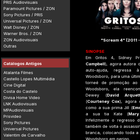
PRIS Audiovisuais
Paramount Pictures / ZON
Sony Pictures / PRIS
Universal Pictures / ZON
Walt Disney / ZON
Warner Bros. / ZON
ZON Audiovisuais
"Scream 4" (2011 -
Outras
SINOPSE
Em Gritos 4, Sidney Pr
Catálogos Antigos
Campbell
), agora autora 
auto-ajuda, regressa 
Atalanta Filmes
Woodsboro, para uma últi
Castello Lopes Multimédia
torneé de promoção ao s
Cine Digital
Woodsboro, ela reencon
Costa do Castelo
Dewey (
David Arquet
Divisa Home Video
(
Courteney Cox
), agora
LNK Audiovisuais
como a sua prima Jill (
Em
MPAudiovisuais
a sua tia Kate (
Mary
Prisvideo
Infelizmente o regresso d
Sony Pictures
também de volta o assassi
Universal Pictures
branca, colocando toda a
Valentim de Carvalho
Woodsboro em perigo.