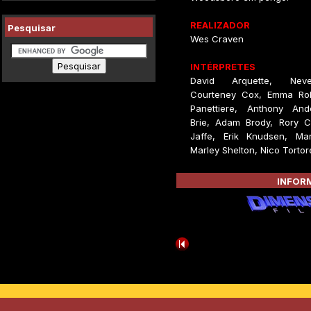
REALIZADOR
Pesquisar
Wes Craven
INTÉRPRETES
David Arquette, Nev
Courteney Cox, Emma Rob
Panettiere, Anthony And
Brie, Adam Brody, Rory Cu
Jaffe, Erik Knudsen, Ma
Marley Shelton, Nico Tortore
INFORM