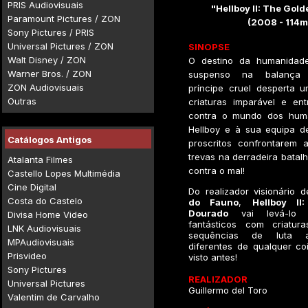
PRIS Audiovisuais
"Hellboy II: The Gol
Paramount Pictures / ZON
(2008 - 114m
Sony Pictures / PRIS
Universal Pictures / ZON
SINOPSE
Walt Disney / ZON
O destino da humanidade
Warner Bros. / ZON
suspenso na balança
ZON Audiovisuais
príncipe cruel desperta u
Outras
criaturas imparável e en
contra o mundo dos hum
Hellboy e à sua equipa d
Catálogos Antigos
proscritos confrontarem 
trevas na derradeira batal
Atalanta Filmes
contra o mal!
Castello Lopes Multimédia
Cine Digital
Do realizador visionário 
Costa do Castelo
do Fauno
,
Hellboy II
Dourado
vai levá-lo 
Divisa Home Video
fantásticos com criatura
LNK Audiovisuais
sequências de luta ar
MPAudiovisuais
diferentes de qualquer co
Prisvideo
visto antes!
Sony Pictures
REALIZADOR
Universal Pictures
Guillermo del Toro
Valentim de Carvalho