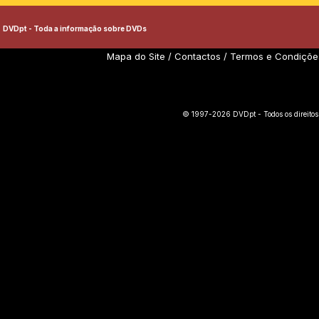
DVDpt - Toda a informação sobre DVDs
Mapa do Site
/
Contactos
/
Termos e Condiçõe
© 1997-2026 DVDpt - Todos os direitos