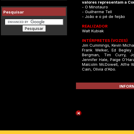
valores representam a C
- O Minotauro
- Guilherme Tell
Pesquisar
- João e o pé de feijão
REALIZADOR
Walt Kubiak
INTÉRPRETES (VOZES)
Jim Cummings, Kevin Micha
Frank Welker, Ed Begley 
Bergman, Tim Curry, Jo
Jennifer Hale, Paige O'Hara
Malcolm McDowell, Alfre 
Cain, Olivia d'Abo.
INFORM