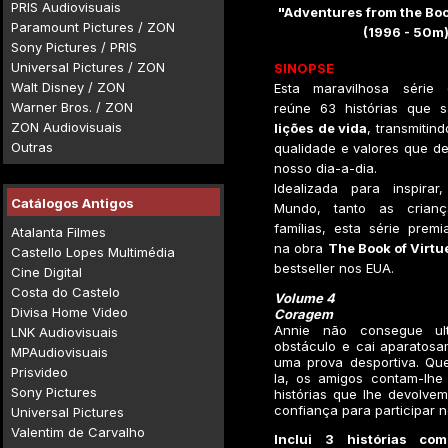
PRIS Audiovisuais
"Adventures from the Boo
Paramount Pictures / ZON
(1996 - 50m
Sony Pictures / PRIS
Universal Pictures / ZON
SINOPSE
Walt Disney / ZON
Esta maravilhosa série
Warner Bros. / ZON
reúne 63 histórias que s
ZON Audiovisuais
lições de vida
, transmitin
Outras
qualidade e valores que d
nosso dia-a-dia.
Idealizada para inspira
Catálogos Antigos
Mundo, tanto as crian
famílias, esta série prem
Atalanta Filmes
na obra
The Book of Virtu
Castello Lopes Multimédia
bestseller nos EUA.
Cine Digital
Costa do Castelo
Volume 4
Divisa Home Video
Coragem
Annie não consegue ul
LNK Audiovisuais
obstáculo e cai aparatosa
MPAudiovisuais
uma prova desportiva. Qu
Prisvideo
la, os amigos contam-lhe
Sony Pictures
histórias que lhe devolve
confiança para participar no
Universal Pictures
Valentim de Carvalho
Inclui 3 histórias com