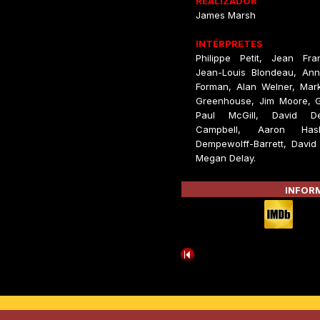
REALIZADOR
James Marsh
INTÉRPRETES
Philippe Petit, Jean Fra
Jean-Louis Blondeau, Anni
Forman, Alan Welner, Mark
Greenhouse, Jim Moore, Gu
Paul McGill, David De
Campbell, Aaron Has
Dempewolff-Barrett, David
Megan Delay.
INFORM