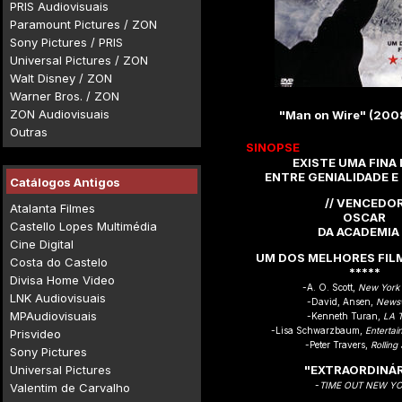
PRIS Audiovisuais
Paramount Pictures / ZON
Sony Pictures / PRIS
Universal Pictures / ZON
Walt Disney / ZON
Warner Bros. / ZON
ZON Audiovisuais
"Man on Wire" (200
Outras
SINOPSE
EXISTE UMA FINA 
ENTRE GENIALIDADE E
Catálogos Antigos
// VENCEDO
Atalanta Filmes
OSCAR
Castello Lopes Multimédia
DA ACADEMIA 
Cine Digital
UM DOS MELHORES FIL
Costa do Castelo
*****
Divisa Home Video
-A. O. Scott,
New York 
LNK Audiovisuais
-David, Ansen,
News
MPAudiovisuais
-Kenneth Turan,
LA 
-Lisa Schwarzbaum,
Enterta
Prisvideo
-Peter Travers,
Rolling
Sony Pictures
Universal Pictures
"EXTRAORDINÁR
-
TIME OUT NEW Y
Valentim de Carvalho