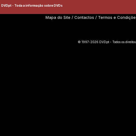
DVDpt - Toda a informação sobre DVDs
Mapa do Site
/
Contactos
/
Termos e Condiçõe
© 1997-2026 DVDpt - Todos os direitos