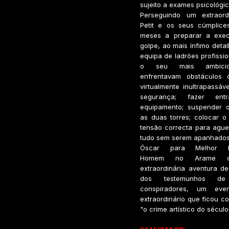
sujeito a exames psicológico
Perseguindo um extraord
Petit e os seus cúmplic
meses a preparar a exe
golpe, ao mais ínfimo det
equipa de ladrões profissio
o seu mais ambicios
enfrentavam obstáculos 
virtualmente inultrapassáv
segurança; fazer en
equipamento; suspender 
as duas torres; colocar 
tensão correcta para ague
tudo sem serem apanhados
Óscar para Melhor Do
Homem no Arame 
extraordinária aventura de 
dos testemunhos d
conspiradores, um eve
extraordinário que ficou 
"o crime artístico do século