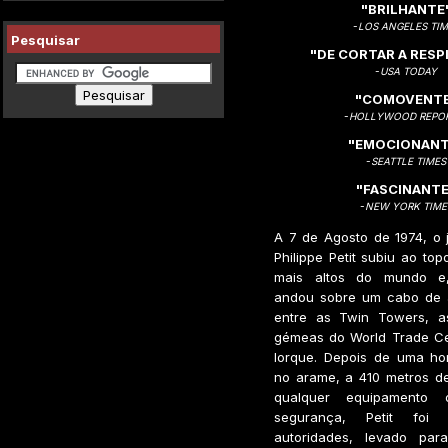
"BRILHANTE
-
LOS ANGELES TIM
Pesquisar
"DE CORTAR A RESP
-
USA TODAY
"COMOVENT
-
HOLLYWOOD REPO
"EMOCIONANT
-
SEATTLE TIMES
"FASCINANTE
-
NEW YORK TIME
A 7 de Agosto de 1974, o 
Philippe Petit subiu ao top
mais altos do mundo e, 
andou sobre um cabo de 
entre as Twin Towers, a
gémeas do World Trade C
Iorque. Depois de uma ho
no arame, a 410 metros de
qualquer equipamento
segurança, Petit foi 
autoridades, levado par