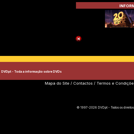
INFORM
DVDpt - Toda a informação sobre DVDs
Mapa do Site
/
Contactos
/
Termos e Condiçõe
© 1997-2026 DVDpt - Todos os direitos