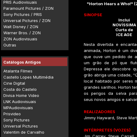
PRIS Audiovisuais
"Horton Hears a Who!" 
Paramount Pictures / ZON
Sony Pictures / PRIS
SINOPSE
Inclui
Universal Pictures / ZON
NOVÍSSIMA
Walt Disney / ZON
Curta de
Warner Bros. / ZON
ICE AGE
ZON Audiovisuais
Nesta divertida e encanta
Outras
animada, Horton é um dive
que ouve um pedido de a
Catálogos Antigos
um grão de pó que flutu
Depressa ele descobre qu
Atalanta Filmes
grão abriga uma cidade, “
Castello Lopes Multimédia
local habitado por seres 
Cine Digital
grandes sarilhos. Horton te
Costa do Castelo
os perigos da selva par
Divisa Home Video
seus novos amigos e salvar
LNK Audiovisuais
MPAudiovisuais
REALIZADORES
Prisvideo
Jimmy Hayward, Steve Mart
Sony Pictures
Universal Pictures
INTÉRPRETES (VOZES)
Valentim de Carvalho
Jim Carrey, Steve Carrell, 