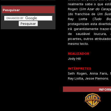
realmente sabe o que está
Rogen (
Um Azar do Caraç
Pesquisar
(do franchise de
Um Sust
Ray Liotta (
Tudo Bo
protagonizam esta diverti
irá garantídamente trazer
de saudável loucura, 
picantes, outros atribulado
mesmo tecto.
REALIZADOR
Jody Hill
INTÉRPRETES
Seth Rogen, Anna Faris, 
Ray Liotta, Jesse Plemons.
INFORM