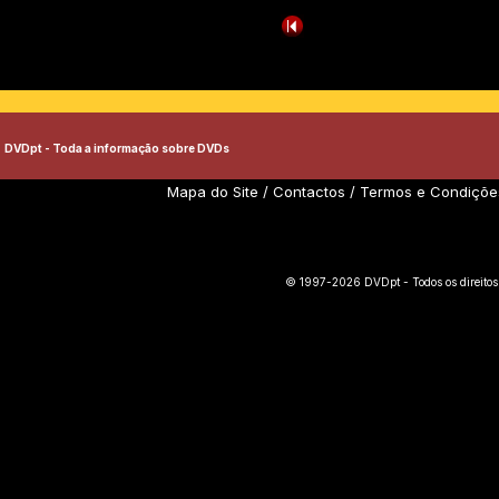
DVDpt - Toda a informação sobre DVDs
Mapa do Site
/
Contactos
/
Termos e Condiçõe
© 1997-2026 DVDpt - Todos os direitos