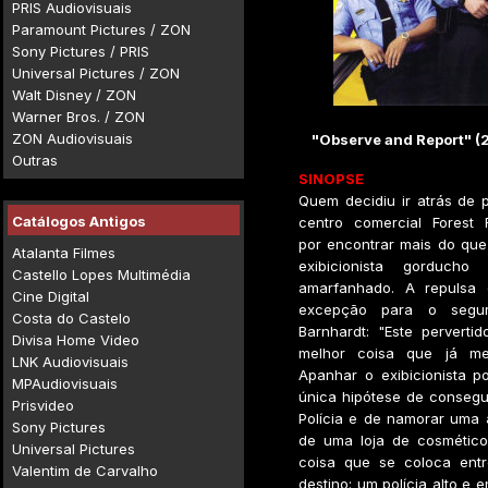
PRIS Audiovisuais
Paramount Pictures / ZON
Sony Pictures / PRIS
Universal Pictures / ZON
Walt Disney / ZON
Warner Bros. / ZON
ZON Audiovisuais
"Observe and Report" (
Outras
SINOPSE
Quem decidiu ir atrás de 
Catálogos Antigos
centro comercial Forest
por encontrar mais do que
Atalanta Filmes
exibicionista gorduch
Castello Lopes Multimédia
amarfanhado. A repulsa 
Cine Digital
excepção para o segur
Costa do Castelo
Barnhardt: "Este perverti
Divisa Home Video
melhor coisa que já me
LNK Audiovisuais
Apanhar o exibicionista p
MPAudiovisuais
única hipótese de consegu
Prisvideo
Polícia e de namorar uma 
Sony Pictures
de uma loja de cosmétic
Universal Pictures
coisa que se coloca ent
Valentim de Carvalho
destino: um polícia alto e 