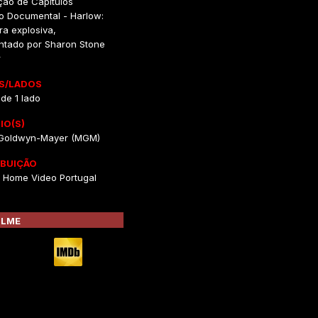
ção de Capítulos
to Documental - Harlow:
ra explosiva,
ntado por Sharon Stone
r
S/LADOS
 de 1 lado
IO(S)
Goldwyn-Mayer (MGM)
IBUIÇÃO
 Home Video Portugal
ILME