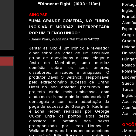
"Dinner at Eight" (1933 - 113m)
Portug
Inglês
SINOPSE
Francê
"UMA GRANDE COMÉDIA, NO FUNDO
Alemã
INCISIVA E MORDAZ, INTERPRETADA
Espanh
POR UM ELENCO ÚNICO."
Grego
-Danny Peary,
GUIDE FOR THE FILM FANATICS
Croata
Holand
Jantar às Oito é um irónico e revelador
olhar sobre as vidas de um exclusivo
Finlan
grupo de convidados a uma elegante
Húngar
festa em Manhattan, uma mordaz
Polaco
comédia sobre os seus amores,
Romen
dissabores, amizades e antipatias. O
produtor David O. Selznick, responsável
Eslove
pelo extraordinário sucesso de Grand
Sueco
Hotel no ano anterior, procurava um
Turco
projecto ainda mais ambicioso, com
Inglês 
ainda mais drama e ainda mais esrelas. E
conseguiu-lo com esta adaptação da
Auditiv
peça de sucesso de George S. Kaufman
Alemão
e Edna Ferber, realizada por George
Auditiv
Cukor. Entre os pontos altos deste
clássico: a batalha dos sexos
OPÇÕE
protagonizada por Jean Harlow e
Wallace Beery, as birras melodramáticas
. Menus
da anfitriã Billie Burke e a deliciosa