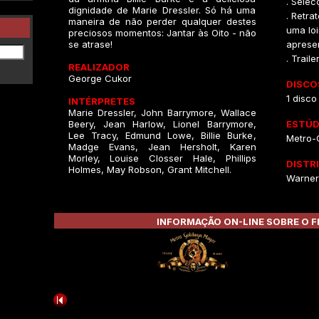
. Selec
dignidade de Marie Dressler. Só há uma
. Retra
maneira de não perder qualquer destes
uma loi
preciosos momentos: Jantar às Oito - não
se atrase!
aprese
. Traile
REALIZADOR
George Cukor
DISCO
1 disco
INTÉRPRETES
Marie Dressler, John Barrymore, Wallace
Beery, Jean Harlow, Lionel Barrymore,
ESTÚD
Lee Tracy, Edmund Lowe, Billie Burke,
Metro-
Madge Evans, Jean Hersholt, Karen
Morley, Louise Closser Hale, Phillips
DISTR
Holmes, May Robson, Grant Mitchell.
Warner
INFORMAÇÃO ON-LINE SOBRE O F