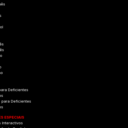
uês
s
o
ol
ês
dês
o
o
no
para Deficientes
os
 para Deficientes
os
S ESPECIAIS
 Interactivos