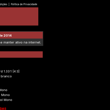
dições
|
Política de Privacidade
de 2014
 manter ativo na internet.
d 1.33:1 [4:3]
e branco
 Mono
o Mono
ol Mono
DAS