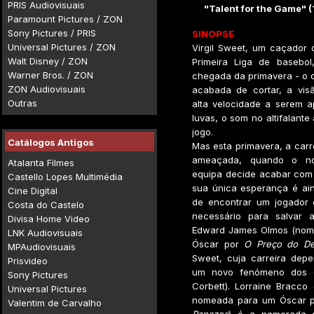
PRIS Audiovisuais
"Talent for the Game" (
Paramount Pictures / ZON
Sony Pictures / PRIS
SINOPSE
Universal Pictures / ZON
Virgil Sweet, um caçador 
Walt Disney / ZON
Primeira Liga de basebol
Warner Bros. / ZON
chegada da primavera - o c
ZON Audiovisuais
acabada de cortar, a vis
Outras
alta velocidade a serem 
luvas, o som no altifalante 
jogo.
Catálogos Antigos
Mas esta primavera, a carre
ameaçada, quando o n
Atalanta Filmes
equipa decide acabar com 
Castello Lopes Multimédia
sua única esperança é ain
Cine Digital
de encontrar um jogador 
Costa do Castelo
necessário para salvar 
Divisa Home Video
Edward James Olmos (nom
LNK Audiovisuais
Óscar por
O Preço do De
MPAudiovisuais
Sweet, cuja carreira dep
Prisvideo
um novo fenómeno dos es
Sony Pictures
Corbett). Lorraine Bracco 
Universal Pictures
nomeada para um Óscar 
Valentim de Carvalho