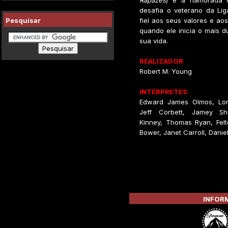
Rapazes
) é a namorada d
desafia o veterano da Lig
Pesquisar
fiel aos seus valores e ao
quando ele inicia o mais d
sua vida.
REALIZADOR
Robert M. Young
INTÉRPRETES
Edward James Olmos, Lor
Jeff Corbett, Jamey She
Kinney, Thomas Ryan, Felt
Bower, Janet Carroll, Daniel
INFORM