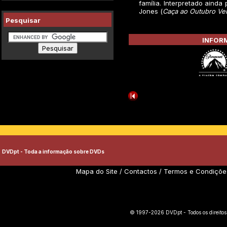
família. Interpretado ainda
Jones (
Caça ao Outubro Ve
Pesquisar
INFORM
DVDpt - Toda a informação sobre DVDs
Mapa do Site
/
Contactos
/
Termos e Condiçõe
© 1997-2026 DVDpt - Todos os direitos