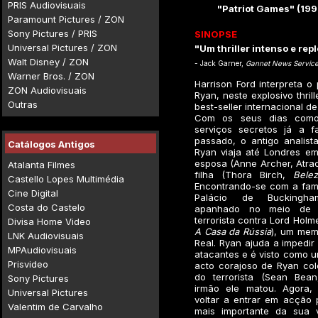
PRIS Audiovisuais
"Patriot Games" (199
Paramount Pictures / ZON
Sony Pictures / PRIS
SINOPSE
Universal Pictures / ZON
"Um thriller intenso e rep
Walt Disney / ZON
- Jack Garner,
Gannet News Servic
Warner Bros. / ZON
Harrison Ford interpreta o
ZON Audiovisuais
Ryan, neste explosivo thril
Outras
best-seller internacional d
Com os seus dias como
serviços secretos já a f
passado, o antigo analist
Catálogos Antigos
Ryan viaja até Londres em
esposa (Anne Archer, Atrac
Atalanta Filmes
filha (Thora Birch,
Bele
Castello Lopes Multimédia
Encontrando-se com a famí
Cine Digital
Palácio de Buckingh
Costa do Castelo
apanhado no meio de 
terrorista contra Lord Holm
Divisa Home Video
A Casa da Rússia
), um mem
LNK Audiovisuais
Real. Ryan ajuda a impedir
MPAudiovisuais
atacantes e é visto como u
Prisvideo
acto corajoso de Ryan col
do terrorista (Sean Bea
Sony Pictures
irmão ele matou. Agora,
Universal Pictures
voltar a entrar em acção 
Valentim de Carvalho
mais importante da sua v