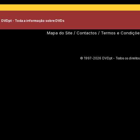
DVDpt - Toda a informação sobre DVDs
Mapa do Site
/
Contactos
/
Termos e Condiçõe
© 1997-2026 DVDpt - Todos os direitos