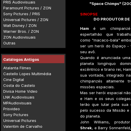
PRIS Audiovisuais
"Space Chimps" (200
Paramount Pictures / ZON
Sony Pictures / PRIS
SINOPSE
DO PRODUTOR DE
Universal Pictures / ZON
Walt Disney / ZON
Ham
é um chimpanzé d
Warner Bros. / ZON
espertalhão que trabal
ZON Audiovisuais
como "macaco-bala" embor
Outras
ser um herói do Espaço - 
seu avô.
Quando é anunciada uma
Catálogos Antigos
planeta longínquo dom
Atalanta Filmes
excêntrico e tirano rei, Ha
Castello Lopes Multimédia
sua vontade, integrado na
Cine Digital
chimpanzés altamente tr
Costa do Castelo
missões espaciais.
Divisa Home Video
Mas ser herói espacial não 
LNK Audiovisuais
e Ham e os seus colegas
MPAudiovisuais
terão que lutar pela sua 
Prisvideo
pelo sucesso da Missão e 
Sony Pictures
do planeta.
Universal Pictures
John Williams, produtor
Valentim de Carvalho
Shrek
, e Barry Sonnenfeld