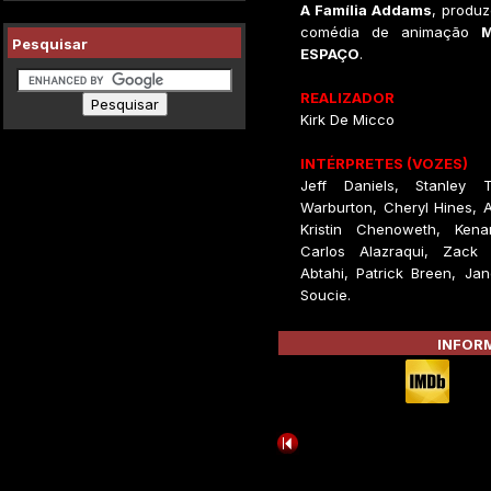
A Família Addams
, produz
comédia de animação
Pesquisar
ESPAÇO
.
REALIZADOR
Kirk De Micco
INTÉRPRETES (VOZES)
Jeff Daniels, Stanley T
Warburton, Cheryl Hines, 
Kristin Chenoweth, Ken
Carlos Alazraqui, Zack
Abtahi, Patrick Breen, Ja
Soucie.
INFORM