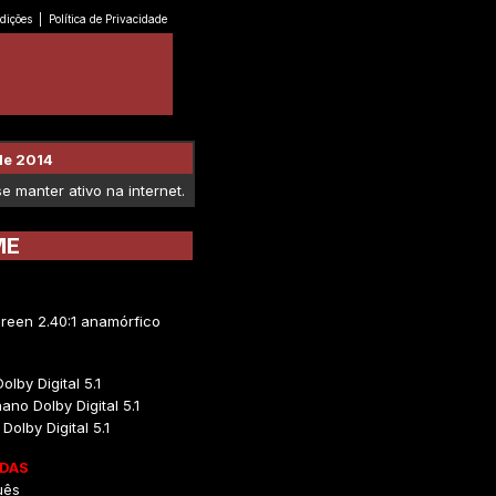
dições
|
Política de Privacidade
de 2014
 manter ativo na internet.
ME
reen 2.40:1 anamórfico
olby Digital 5.1
ano Dolby Digital 5.1
 Dolby Digital 5.1
DAS
uês