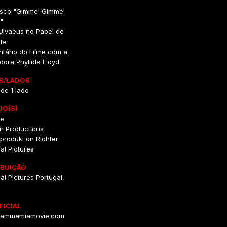
disco "Gimme! Gimme!
"
 Ulvaeus no Papel de
te
tário do Filme com a
dora Phyllida Lloyd
S/LADOS
 de 1 lado
IO(S)
ne
tar Productions
lmproduktion Richter
al Pictures
IBUIÇÃO
al Pictures Portugal,
FICIAL
ammamiamovie.com