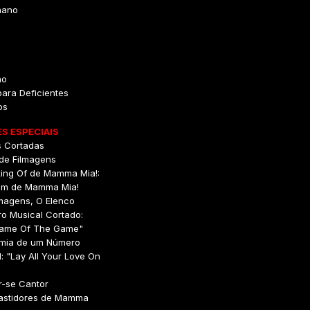
hano
no
para Deficientes
os
S ESPECIAIS
s Cortadas
 de Filmagens
king Of de Mamma Mia!:
em de Mamma Mia!
lmagens, O Elenco
o Musical Cortado:
ame Of The Game"
omia de um Número
: "Lay All Your Love On
r-se Cantor
Bastidores de Mamma