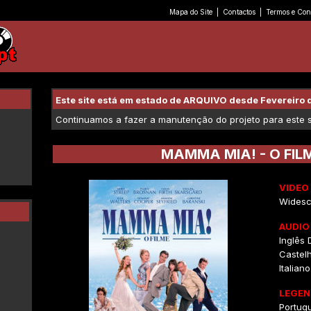
Mapa do Site
|
Contactos
|
Termos e Con
Este site está em estado de ARQUIVO desde Fevereiro 
Continuamos a fazer a manutenção do projeto para este se
MAMMA MIA! - O FIL
VIDEO
Widesc
AUDIO
Inglês D
Castelh
Italiano
LEGEN
Portug