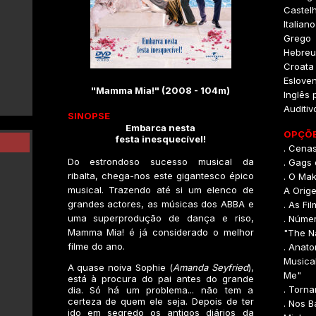
Castel
Italiano
Grego
Hebreu
Croata
Eslove
"Mamma Mia!" (2008 - 104m)
Inglês 
Auditiv
SINOPSE
Embarca nesta
OPÇÕE
festa inesquecível!
. Cena
Do estrondoso sucesso musical da
. Gags
ribalta, chega-nos este gigantesco épico
. O Ma
musical. Trazendo até si um elenco de
A Orig
grandes actores, as músicas dos ABBA e
. As Fi
uma superprodução de dança e riso,
. Númer
Mamma Mia! é já considerado o melhor
"The N
filme do ano.
. Anat
Musical
A quase noiva Sophie (
Amanda Seyfried
),
Me"
está à procura do pai antes do grande
. Torna
dia. Só há um problema... não tem a
certeza de quem ele seja. Depois de ter
. Nos 
ido em segredo os antigos diários da