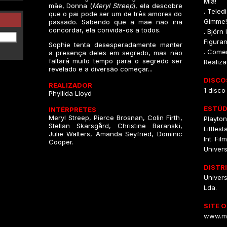
Mia!
mãe, Donna (
Meryl Streep
), ela descobre
. Tele
que o pai pode ser um de três amores do
Gimme!
passado. Sabendo que a mãe não iria
concordar, ela convida-os a todos.
. Björn
Figuran
Sophie tenta desesperadamente manter
. Comen
a presença deles em segredo, mas não
faltará muito tempo para o segredo ser
Realiza
revelado e a diversão começar...
DISCO
REALIZADOR
1 disco
Phyllida Lloyd
ESTÚD
INTÉRPRETES
Meryl Streep, Pierce Brosnan, Colin Firth,
Playto
Stellan Skarsgård, Christine Baranski,
Littles
Julie Walters, Amanda Seyfried, Dominic
Int. Fi
Cooper.
Univers
DISTR
Univers
Lda.
SITE O
www.m