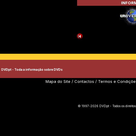
INFORM
DVDpt - Toda a informação sobre DVDs
Mapa do Site
/
Contactos
/
Termos e Condiçõe
© 1997-2026 DVDpt - Todos os direitos