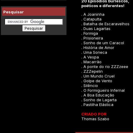
20 Episódios burlescos,
poéticos e diferentes!
Pesquisar
. A Joaninha
. Catapulta
. Batalha de Escaravelhos
. Duas Lagartas
. Formiga
. Prisioneira
. Sonho de um Caracol
. História de Amor
. Uma Soneca
. A Vespa
. Macarrão
. A ponte do rio ZZZzeee
. ZZZepelin
. Um Mundo Cruel
. Golpe de Vento
. Silêncio
. O Formigueiro Infernal
. A Boa Educação
. Sonho de Lagarta
. Pastilha Elástica
CRIADO POR
Thomas Szabo