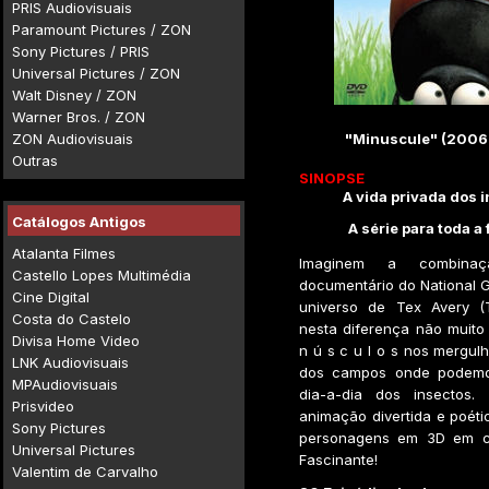
PRIS Audiovisuais
Paramount Pictures / ZON
Sony Pictures / PRIS
Universal Pictures / ZON
Walt Disney / ZON
Warner Bros. / ZON
ZON Audiovisuais
"Minuscule" (2006 
Outras
SINOPSE
A vida privada dos 
Catálogos Antigos
A série para toda a 
Atalanta Filmes
Imaginem a combin
Castello Lopes Multimédia
documentário do National 
Cine Digital
universo de Tex Avery (To
Costa do Castelo
nesta diferença não muito
Divisa Home Video
n ú s c u l o s nos mergul
LNK Audiovisuais
dos campos onde podemo
MPAudiovisuais
dia-a-dia dos insectos.
Prisvideo
animação divertida e poéti
Sony Pictures
personagens em 3D em ce
Universal Pictures
Fascinante!
Valentim de Carvalho