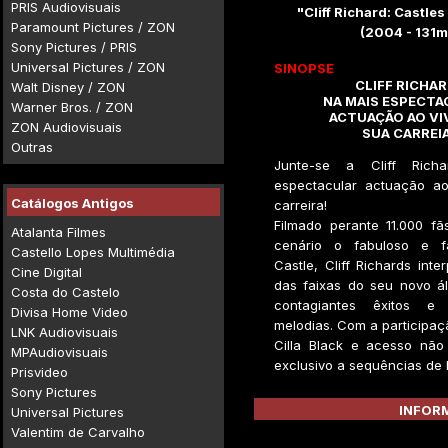
PRIS Audiovisuais
"Cliff Richard: Castles 
Paramount Pictures / ZON
(2004 - 131m
Sony Pictures / PRIS
Universal Pictures / ZON
SINOPSE
CLIFF RICHA
Walt Disney / ZON
NA MAIS ESPECTA
Warner Bros. / ZON
ACTUAÇÃO AO VI
ZON Audiovisuais
SUA CARREI
Outras
Junte-se a Cliff Rich
espectacular actuação a
Catálogos Antigos
carreira!
Filmado perante 11.000 fã
Atalanta Filmes
cenário o fabuloso e 
Castello Lopes Multimédia
Castle, Cliff Richards inte
Cine Digital
das faixas do seu novo á
Costa do Castelo
contagiantes êxitos e i
Divisa Home Video
melodias. Com a participaç
LNK Audiovisuais
Cilla Black e acesso não
MPAudiovisuais
exclusivo a sequências de 
Prisvideo
Sony Pictures
INFORM
Universal Pictures
Valentim de Carvalho