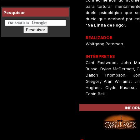
conhecimentos do aconte
para torturar mentalment
Pesquisar
duelo psicológico que s
duelo que acabará por col
"
Na Linha de Fogo
".
REALIZADOR
Wolfgang Petersen
INTÉRPRETES
Clint Eastwood, John Ma
Russo, Dylan McDermott, G
Dalton Thompson, Jo
Gregory Alan Williams, Jim
Hughes, Clyde Kusatsu, 
Tobin Bell.
INFORM