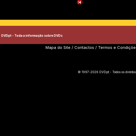
DVDpt - Toda a informação sobre DVDs
Mapa do Site
/
Contactos
/
Termos e Condiçõe
© 1997-2026 DVDpt - Todos os direitos