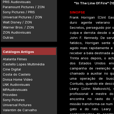
PRIS Audiovisuais
"In The Line Of Fire" (
Paramount Pictures / ZON
Sony Pictures / PRIS
SINOPSE
Universal Pictures / ZON
Frank Horrigan (Clint E
Walt Disney / ZON
duro agente veterano 
Warner Bros. / ZON
Secretos, perseguido por 
ZON Audiovisuais
culpa e derrota desde o a
Outras
John F. Kennedy. De serv
fatídico, Horrigan sente 
agido mais rapidamente e 
Catálogos Antigos
receber a bala destinada a
Trinta anos depois, o act
Atalanta Filmes
dos Estados Unidos en
Castello Lopes Multimédia
campanha de reeleição e
Cine Digital
chamado a auxiliar no qu
Costa do Castelo
uma operação de busca
Divisa Home Video
Contudo, quando ele desco
LNK Audiovisuais
Leary (John Malkovich),
MPAudiovisuais
profissional e mestre do
Prisvideo
encontra no rasto do P
Sony Pictures
missão transforma-se num 
Universal Pictures
gato e do rato. Leary
Valentim de Carvalho