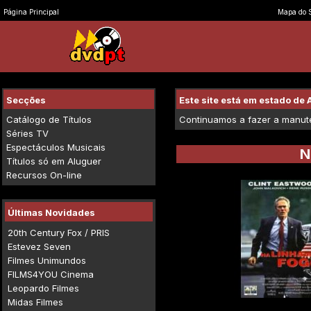
Página Principal
Mapa do S
Secções
Este site está em estado d
Catálogo de Títulos
Continuamos a fazer a manuten
Séries TV
Espectáculos Musicais
N
Títulos só em Aluguer
Recursos On-line
Últimas Novidades
20th Century Fox / PRIS
Estevez Seven
Filmes Unimundos
FILMS4YOU Cinema
Leopardo Filmes
Midas Filmes