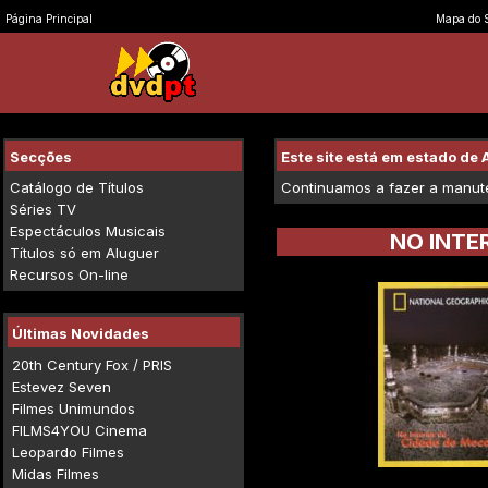
Página Principal
Mapa do S
Secções
Este site está em estado d
Catálogo de Títulos
Continuamos a fazer a manuten
Séries TV
Espectáculos Musicais
NO INTE
Títulos só em Aluguer
Recursos On-line
Últimas Novidades
20th Century Fox / PRIS
Estevez Seven
Filmes Unimundos
FILMS4YOU Cinema
Leopardo Filmes
Midas Filmes