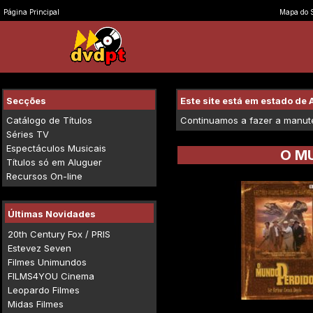
Página Principal
Mapa do S
Secções
Este site está em estado d
Catálogo de Títulos
Continuamos a fazer a manuten
Séries TV
Espectáculos Musicais
O M
Títulos só em Aluguer
Recursos On-line
Últimas Novidades
20th Century Fox / PRIS
Estevez Seven
Filmes Unimundos
FILMS4YOU Cinema
Leopardo Filmes
Midas Filmes