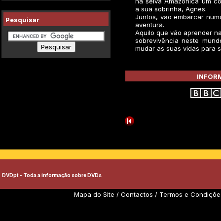
na selva Amazónica um co
a sua sobrinha, Agnes.
Juntos, vão embarcar num
Pesquisar
aventura.
Aquilo que vão aprender na
sobrevivência neste mundo
mudar as suas vidas para 
INFORM
DVDpt - Toda a informação sobre DVDs
Mapa do Site
/
Contactos
/
Termos e Condiçõe