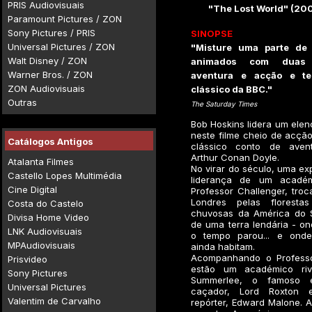
PRIS Audiovisuais
"The Lost World" (200
Paramount Pictures / ZON
Sony Pictures / PRIS
SINOPSE
Universal Pictures / ZON
"Misture uma parte de 
Walt Disney / ZON
animados com duas 
Warner Bros. / ZON
aventura e acção e t
ZON Audiovisuais
clássico da BBC."
Outras
The Saturday Times
Bob Hoskins lidera um elen
neste filme cheio de acçã
Catálogos Antigos
clássico conto de aven
Arthur Conan Doyle.
Atalanta Filmes
No virar do século, uma ex
Castello Lopes Multimédia
liderança de um académ
Cine Digital
Professor Challenger, tro
Londres pelas floresta
Costa do Castelo
chuvosas da América do 
Divisa Home Video
de uma terra lendária - on
LNK Audiovisuais
o tempo parou... e onde
MPAudiovisuais
ainda habitam.
Acompanhando o Professo
Prisvideo
estão um académico riva
Sony Pictures
Summerlee, o famoso e
Universal Pictures
caçador, Lord Roxton
Valentim de Carvalho
repórter, Edward Malone. A