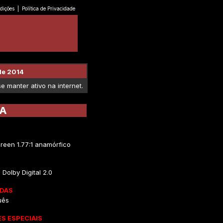
dições
|
Política de Privacidade
de 2014
 manter ativo na internet.
IA
reen 1.77:1 anamórfico
Dolby Digital 2.0
DAS
uês
S ESPECIAIS