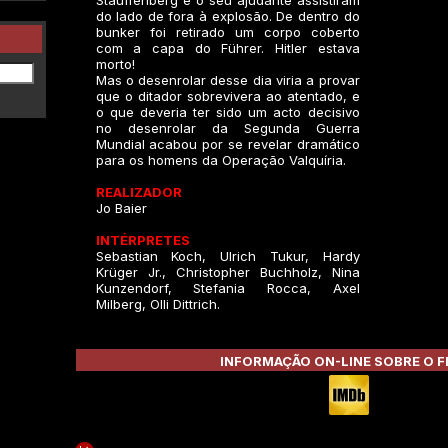
Stauffenberg e o seu ajudante assistiram
do lado de fora à explosão. De dentro do
bunker foi retirado um corpo coberto
com a capa do Führer. Hitler estava
morto!
Mas o desenrolar desse dia viria a provar
que o ditador sobrevivera ao atentado, e
o que deveria ter sido um acto decisivo
no desenrolar da Segunda Guerra
Mundial acabou por se revelar dramático
para os homens da Operação Valquíria.
REALIZADOR
Jo Baier
INTÉRPRETES
Sebastian Koch, Ulrich Tukur, Hardy
Krüger Jr., Christopher Buchholz, Nina
Kunzendorf, Stefania Rocca, Axel
Milberg, Olli Dittrich.
INFORMAÇÃO ON-LINE SOBRE O F