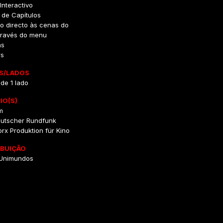
Interactivo
e de Capítulos
o directo às cenas do
através do menu
as
rs
S/LADOS
 de 1 lado
IO(S)
m
utscher Rundfunk
x Produktion für Kino
IBUIÇÃO
 Unimundos