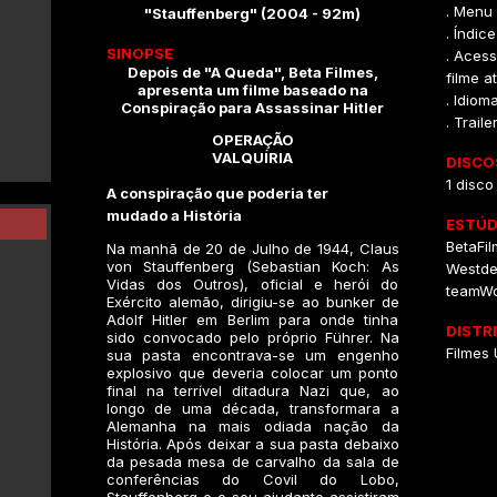
. Menu 
"Stauffenberg" (2004 - 92m)
. Índic
SINOPSE
. Acess
Depois de "A Queda", Beta Filmes,
filme 
apresenta um filme baseado na
. Idiom
Conspiração para Assassinar Hitler
. Traile
OPERAÇÃO
VALQUÍRIA
DISCO
1 disco
A conspiração que poderia ter
mudado a História
ESTÚD
BetaFil
Na manhã de 20 de Julho de 1944, Claus
von Stauffenberg (Sebastian Koch: As
Westde
Vidas dos Outros), oficial e herói do
teamWor
Exército alemão, dirigiu-se ao bunker de
Adolf Hitler em Berlim para onde tinha
DISTR
sido convocado pelo próprio Führer. Na
Filmes
sua pasta encontrava-se um engenho
explosivo que deveria colocar um ponto
final na terrível ditadura Nazi que, ao
longo de uma década, transformara a
Alemanha na mais odiada nação da
História. Após deixar a sua pasta debaixo
da pesada mesa de carvalho da sala de
conferências do Covil do Lobo,