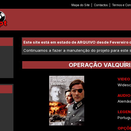
Mapa do Site
|
Contactos
|
Termos e Con
Este site está em estado de ARQUIVO desde Fevereiro 
Continuamos a fazer a manutenção do projeto para este se
OPERAÇÃO VALQUÍR
VIDEO
Widesc
AUDIO
Alemão 
LEGEN
Portug
OPÇÕE