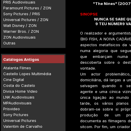
PRIS Audiovisuais
"The Nines" (2007
Paramount Pictures / ZON
Sony Pictures / PRIS
SINOPSE
NUNCA SE SABE 
Universal Pictures / ZON
9 TEU NÚMER9 VAI
Walt Disney / ZON
Warner Bros. / ZON
O realizador e argumentis
ZON Audiovisuais
(BIG FISH, A NOIVA CADÁVE
Outras
aspectos metafísicos da v
numa alegoria que segue 
que embarçam numa 
Catálogos Antigos
descoberta sobre o dest
Atalanta Filmes
vontade.
Castello Lopes Multimédia
Um actor problemático
Cine Digital
domiciliária, dá largas a 
Costa do Castelo
selvagem quando o seu
Divisa Home Video
agente e uma cínica vizi
LNK Audiovisuais
única ligação ao mundo e
MPAudiovisuais
tarde, os vários planos
Prisvideo
dobram-se sobre si própr
Sony Pictures
produção de um pr
Universal Pictures
documenta as filmagens d
Valentim de Carvalho
sitcom. Por fim, um criador