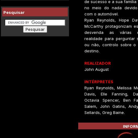
de sucesso e a sua família 
no meio do nada devido
Pesquisar
com o automóvel.
Ryan Reynolds, Hope Dav
McCarthy protagonizam e
desvenda as várias 
realidade para perguntar 
ou não, controlo sobre o 
destino.
REALIZADOR
John August
INTÉRPRETES
Ryan Reynolds, Melissa M
Davis, Elle Fanning, D
Octavia Spencer, Ben Fa
Salem, John Gatins, Andy 
Sellards, Greg Baine.
INFORM