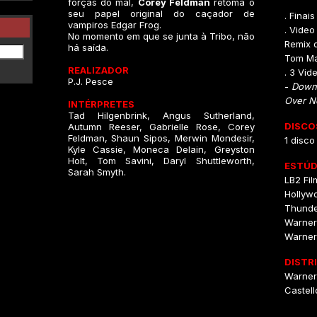
forças do mal,
Corey Feldman
retoma o
seu papel original do caçador de
. Finais
vampiros Edgar Frog.
. Vide
No momento em que se junta à Tribo, não
Remix 
há saída.
Tom M
REALIZADOR
. 3 Vid
P.J. Pesce
-
Downf
Over 
INTÉRPRETES
Tad Hilgenbrink, Angus Sutherland,
DISCO
Autumn Reeser, Gabrielle Rose, Corey
Feldman, Shaun Sipos, Merwin Mondesir,
1 disco
Kyle Cassie, Moneca Delain, Greyston
Holt, Tom Savini, Daryl Shuttleworth,
ESTÚD
Sarah Smyth.
LB2 Fil
Hollyw
Thunde
Warner
Warner 
DISTR
Warner
Castell