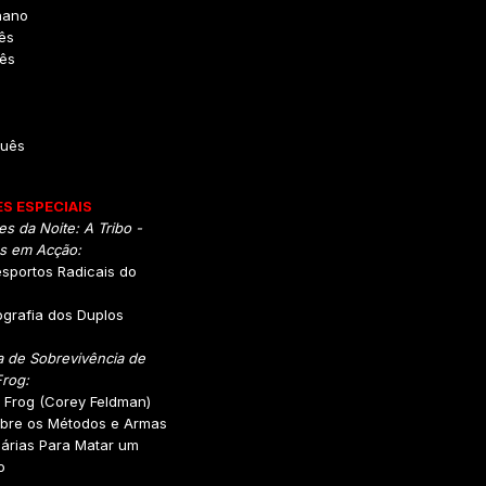
hano
ês
dês
o
uês
S ESPECIAIS
s da Noite: A Tribo -
os em Acção:
sportos Radicais do
ografia dos Duplos
a de Sobrevivência de
rog:
 Frog (Corey Feldman)
obre os Métodos e Armas
árias Para Matar um
o