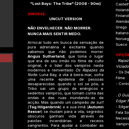
"Lost Boys: The Tribe" (2008 - 90m)
Castel
Holand
SINOPSE
Finlan
UNCUT VERSION
Alemã
Grego
NÃO ENVELHECER. NÃO MORRER.
Italiano
NUNCA MAIS SENTIR MEDO.
Norueg
Arriscar tudo em busca da sensação de
Sueco
pura adrenalina é excitante quando
sabemos que não podemos morrer.
OPÇÕE
Angus Sutherland
, que toma o lugar
.
Rapaze
que era de seu irmão no filme de culto
original, é o lider dos vampiros neste
Viciad
modernos e reinventado
Os Rapazes da
- Os De
Noite
. Luna Bay, a vila à beira-mar, sofre
Filme
uma recente epidemia de pessoas
- Core
desaparecidas. quando o sol se põe, a
Tribo sai: um grupo de enérgicos e
sedentos vampiros, que tomam conta das
.
O Gui
ondas e das ruas inundando-as de
Edgar F
acção. Mas quando um campeão de surf
- Edgar
(
Tag Hilgenbrink
) e a sua irmã (
Autumn
Reeser
) se mudam para a vila, segredos
Fala S
obscuros ganham vida através de
Necess
paixões incendiárias e receios
Vampir
sangrentos. Para ajudar a combater as