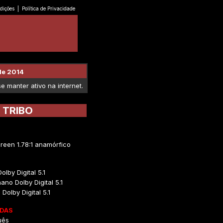
dições
|
Política de Privacidade
de 2014
 manter ativo na internet.
 TRIBO
reen 1.78:1 anamórfico
olby Digital 5.1
ano Dolby Digital 5.1
Dolby Digital 5.1
DAS
uês