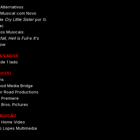
 Alternativos
o Musical com Novo
de
Cry Little Sister
por G.
ac
eos Musicais:
all
,
Hell is Full
e
It's
Now
S/LADOS
 de 1 lado
IO(S)
ms
ood Media Bridge
r Road Productions
 Premiere
Bros. Pictures
IBUIÇÃO
 Home Video
o Lopes Multimedia