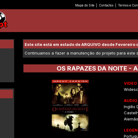
Mapa do Site
|
Contactos
|
Termos e Con
Este site está em estado de ARQUIVO desde Fevereiro 
Continuamos a fazer a manutenção do projeto para este se
OS RAPAZES DA NOITE - A
VIDEO
Widesc
AUDIO
Inglês D
Castelh
Alemão 
LEGEN
Portug