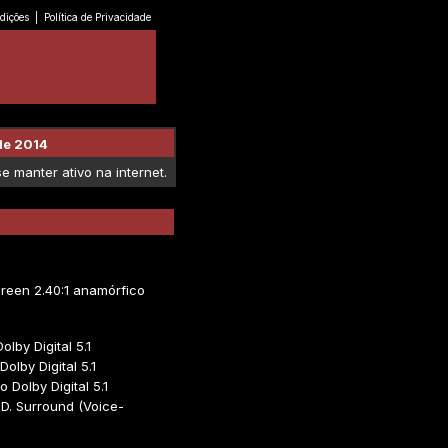
dições
|
Política de Privacidade
de 2014
 manter ativo na internet.
reen 2.40:1 anamórfico
olby Digital 5.1
olby Digital 5.1
 Dolby Digital 5.1
D. Surround (Voice-