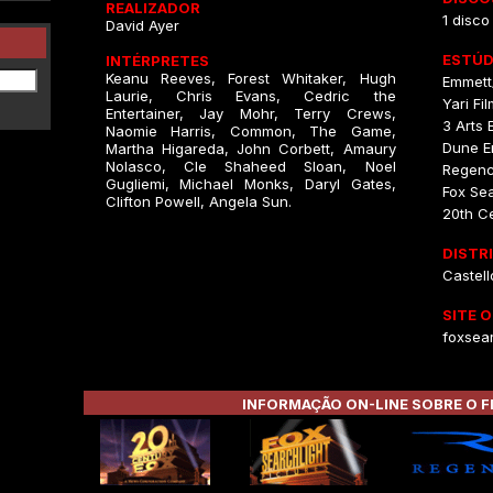
REALIZADOR
1 disco
David Ayer
ESTÚD
INTÉRPRETES
Keanu Reeves, Forest Whitaker, Hugh
Emmett/
Laurie, Chris Evans, Cedric the
Yari Fi
Entertainer, Jay Mohr, Terry Crews,
3 Arts 
Naomie Harris, Common, The Game,
Dune En
Martha Higareda, John Corbett, Amaury
Nolasco, Cle Shaheed Sloan, Noel
Regenc
Gugliemi, Michael Monks, Daryl Gates,
Fox Sea
Clifton Powell, Angela Sun.
20th C
DISTR
Castell
SITE O
foxsear
INFORMAÇÃO ON-LINE SOBRE O F