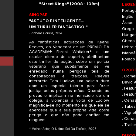
"Street Kings" (2008 - 109m)
LEGEN
Portug
SINOPSE
Inglês
"ASTUTO E INTELIGENTE...
Árabe
UM THRILLER FANTÁSTICO!"
Grego
-Richard Corliss,
Time
Húngar
Checo
As fantásticas actuações de Keanu
Reeves, do Vencedor de um PREMIO DA
Hebrai
ACADEMIA® Forest Whitaker* e um
Islandê
estelar elenco de suporte, abrilhantam
Polaco
este thriller de acção, sobre um polícia
veterano que subitamente se vê
OPÇÕE
enredado numa perigosa teia de
conspirações e traições. Reeves
. Comen
interpreta Tom Ludlow, um polícia duro
David 
com um especial talento para fazer
. Featu
justiça pelas próprias mãos. Quando as
. Featu
provas o implicam no homicídio de um
colega, a violência à volta de Ludlow
. Cena
magnifica-se no momento em que ele se
. Takes
apercebe que a sua própria vida corre
. Vigne
perigo e que não pode confiar em
. Cenas
ninguem.
. Trail
* Melhor Actor, O Último Rei Da Escócia, 2006.
DISCO