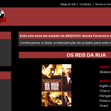
Mapa do Site
|
Contactos
|
Termos e Con
Este site está em estado de ARQUIVO desde Fevereiro 
Continuamos a fazer a manutenção do projeto para este se
OS REIS DA RUA
VIDEO
Widesc
AUDIO
Inglês D
Checo D
Húngaro
Polaco 
Over)