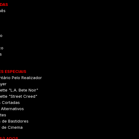
DAS
uês
o
co
s
S ESPECIAIS
tário Pelo Realizador
Ayer
rette "L.A. Bete Noir"
rette "Street Creed"
s Cortadas
 Alternativos
ttes
 de Bastidores
er de Cinema
S/LADOS