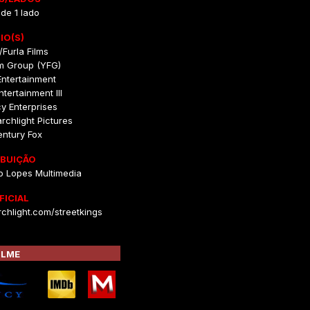
 de 1 lado
IO(S)
Furla Films
lm Group (YFG)
Entertainment
tertainment III
y Enterprises
rchlight Pictures
entury Fox
IBUIÇÃO
o Lopes Multimedia
FICIAL
chlight.com/streetkings
ILME