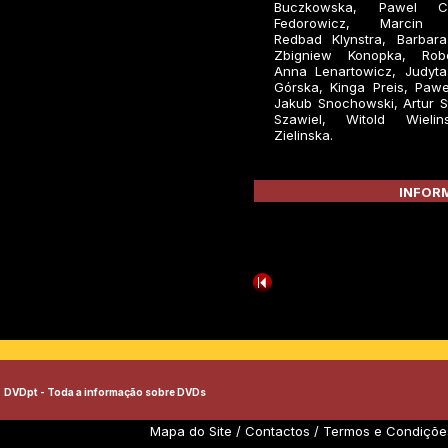
Buczkowska, Pawel Cz
Fedorowicz, Marcin Je
Redbad Klynstra, Barbara 
Zbigniew Konopka, Robe
Anna Lenartowicz, Judyta
Górska, Kinga Preis, Pawe
Jakub Snochowski, Artur S
Szawiel, Witold Wielin
Zielinska.
INFORM
DVDpt - Toda a informação sobre DVDs
Mapa do Site
/
Contactos
/
Termos e Condiçõe