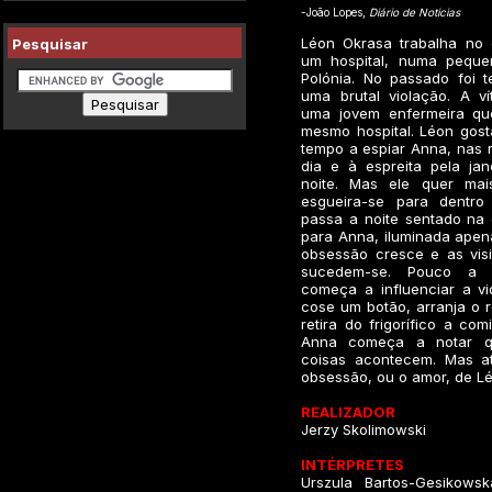
-João Lopes,
Diário de Noticias
Léon Okrasa trabalha no 
Pesquisar
um hospital, numa peque
Polónia. No passado foi 
uma brutal violação. A ví
uma jovem enfermeira qu
mesmo hospital. Léon gost
tempo a espiar Anna, nas 
dia e à espreita pela jan
noite. Mas ele quer mai
esgueira-se para dentro
passa a noite sentado na 
para Anna, iluminada apena
obsessão cresce e as visi
sucedem-se. Pouco a 
começa a influenciar a v
cose um botão, arranja o re
retira do frigorífico a com
Anna começa a notar q
coisas acontecem. Mas a
obsessão, ou o amor, de L
REALIZADOR
Jerzy Skolimowski
INTÉRPRETES
Urszula Bartos-Gesikowsk