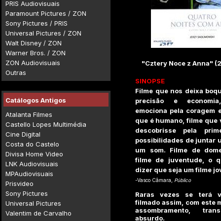
PRIS Audiovisuais
Paramount Pictures / ZON
Sony Pictures / PRIS
Universal Pictures / ZON
Walt Disney / ZON
Warner Bros. / ZON
ZON Audiovisuais
"Cztery Noce z Anna" (
Outras
SINOPSE
Filme que nos deixa boqu
Catálogos Antigos
precisão e economi
emociona pela coragem e
Atalanta Filmes
que é humano, filme que 
Castello Lopes Multimédia
descobrisse pela prim
Cine Digital
possibilidades de juntar
Costa do Castelo
um som. Filme de dome
Divisa Home Video
filme de juventude, o 
LNK Audiovisuais
dizer que seja um filme j
MPAudiovisuais
-Vasco Câmara,
Público
Prisvideo
Sony Pictures
Raras vezes se terá v
filmado assim, com este m
Universal Pictures
assombramento, tran
Valentim de Carvalho
absurdo.