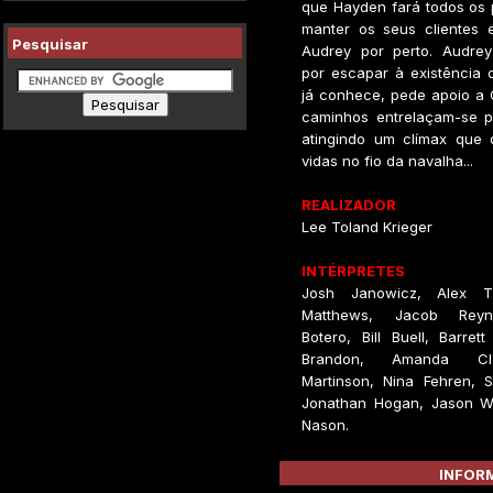
que Hayden fará todos os 
manter os seus clientes
Pesquisar
Audrey por perto. Audre
por escapar à existência d
já conhece, pede apoio a 
caminhos entrelaçam-se p
atingindo um clímax que d
vidas no fio da navalha...
REALIZADOR
Lee Toland Krieger
INTÉRPRETES
Josh Janowicz, Alex Th
Matthews, Jacob Reyno
Botero, Bill Buell, Barret
Brandon, Amanda Cl
Martinson, Nina Fehren, S
Jonathan Hogan, Jason Wa
Nason.
INFORM