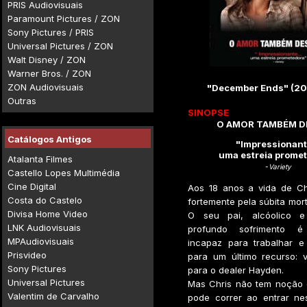
PRIS Audiovisuais
Paramount Pictures / ZON
Sony Pictures / PRIS
Universal Pictures / ZON
Walt Disney / ZON
Warner Bros. / ZON
ZON Audiovisuais
"December Ends" (20
Outras
SINOPSE
O AMOR TAMBÉM D
Catálogos Antigos
"Impressionante
uma estreia prome
Atalanta Filmes
-
Variety
Castello Lopes Multimédia
Cine Digital
Aos 18 anos a vida de Ch
Costa do Castelo
fortemente pela súbita mor
Divisa Home Video
O seu pai, alcóolico 
LNK Audiovisuais
profundo sofrimento é
MPAudiovisuais
incapaz para trabalhar e 
Prisvideo
para um último recurso: 
Sony Pictures
para o dealer Hayden.
Universal Pictures
Mas Chris não tem noção 
Valentim de Carvalho
pode correr ao entrar ne