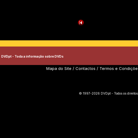
DVDpt - Toda a informação sobre DVDs
Mapa do Site
/
Contactos
/
Termos e Condiçõe
© 1997-2026 DVDpt - Todos os direitos