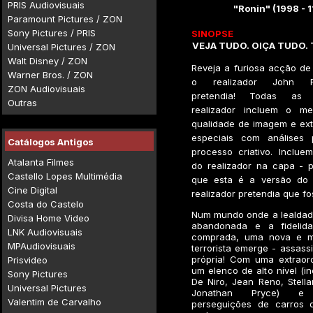
PRIS Audiovisuais
"Ronin" (1998 - 
Paramount Pictures / ZON
Sony Pictures / PRIS
SINOPSE
VEJA TUDO. OIÇA TUDO.
Universal Pictures / ZON
Walt Disney / ZON
Reveja a furiosa acção de
Warner Bros. / ZON
o realizador John Fr
ZON Audiovisuais
pretendia! Todas as
Outras
realizador incluem o me
qualidade de imagem e ex
especiais com análises 
Catálogos Antigos
processo criativo. Inclue
Atalanta Filmes
do realizador na capa - p
Castello Lopes Multimédia
que esta é a versão do 
Cine Digital
realizador pretendia que fo
Costa do Castelo
Num mundo onde a lealdade
Divisa Home Video
abandonada e a fidelid
LNK Audiovisuais
comprada, uma nova e m
MPAudiovisuais
terrorista emerge - assass
própria! Com uma extraord
Prisvideo
um elenco de alto nível (in
Sony Pictures
De Niro, Jean Reno, Stell
Universal Pictures
Jonathan Pryce) e v
Valentim de Carvalho
perseguições de carros 