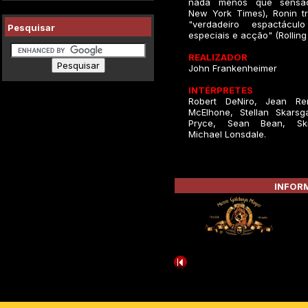
nada menos que sensac
New York Times), Ronin t
"verdadeiro espactácul
Pesquisar
especiais e acção" (Rolling
REALIZADOR
John Frankenheimer
INTÉRPRETES
Robert DeNiro, Jean Re
McElhone, Stellan Skarsg
Pryce, Sean Bean, Ski
Michael Lonsdale.
INFORM