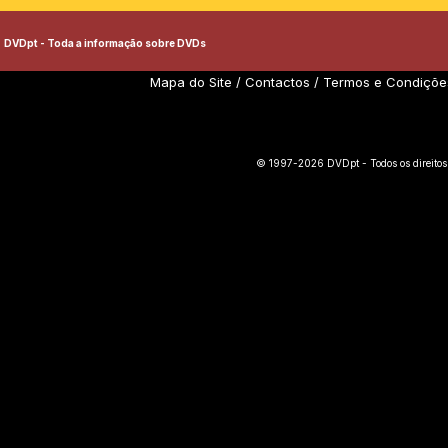
DVDpt - Toda a informação sobre DVDs
Mapa do Site
/
Contactos
/
Termos e Condiçõe
© 1997-2026 DVDpt - Todos os direitos