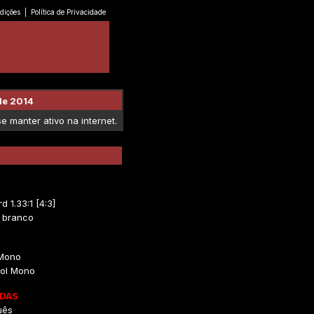
dições
|
Política de Privacidade
de 2014
 manter ativo na internet.
d 1.33:1 [4:3]
e branco
 Mono
ol Mono
DAS
uês