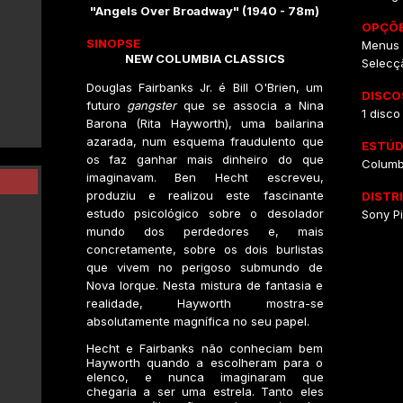
"Angels Over Broadway" (1940 - 78m)
OPÇÕE
SINOPSE
Menus I
NEW COLUMBIA CLASSICS
Selecç
Douglas Fairbanks Jr. é Bill O'Brien, um
DISCO
futuro
gangster
que se associa a Nina
1 disco
Barona (Rita Hayworth), uma bailarina
azarada, num esquema fraudulento que
ESTÚD
os faz ganhar mais dinheiro do que
Columb
imaginavam. Ben Hecht escreveu,
produziu e realizou este fascinante
DISTR
estudo psicológico sobre o desolador
Sony Pi
mundo dos perdedores e, mais
concretamente, sobre os dois burlistas
que vivem no perigoso submundo de
Nova Iorque. Nesta mistura de fantasia e
realidade, Hayworth mostra-se
absolutamente magnífica no seu papel.
Hecht e Fairbanks não conheciam bem
Hayworth quando a escolheram para o
elenco, e nunca imaginaram que
chegaria a ser uma estrela. Tanto eles