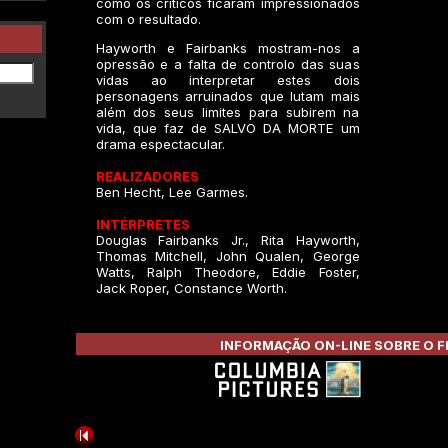
como os críticos ficaram impressionados
com o resultado.
Hayworth e Fairbanks mostram-nos a
opressão e a falta de controlo das suas
vidas ao interpretar estes dois
personagens arruinados que lutam mais
além dos seus limites para subirem na
vida, que faz de SALVO DA MORTE um
drama espectacular.
REALIZADORES
Ben Hecht, Lee Garmes.
INTÉRPRETES
Douglas Fairbanks Jr., Rita Hayworth,
Thomas Mitchell, John Qualen, George
Watts, Ralph Theodore, Eddie Foster,
Jack Roper, Constance Worth.
INFORMAÇÃO ON-LINE SOBRE O F