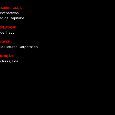
S ESPECIAIS
nteractivos
ão de Capítulos
S/LADOS
 de 1 lado
IO(S)
ia Pictures Corporation
IBUIÇÃO
ctures, Lda.