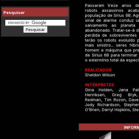
Passaram treze anos d
robots assassinos aca
Pesquisar
população de Sirius 6B. A
sinal de alarme conduz 
salvamento ao planeta 
abandonado. Tratar-se-á d
perdida de sobrevivente
terão os robots evoluído 
mais sinistro... seres híbr
homem e máquina que pre
de Sirius 6B para terminar
o extermínio total da espe
REALIZADOR
Sheldon Wilson
INTÉRPRETES
Gina Holden, Jana Pal
Henriksen, Greg Bryk,
Redman, Tim Rozon, Dave
Jody Richardson, Stephen
O'Brien, Darryl Hopkins, St
INFORM