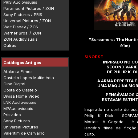
PRIS Audiovisuais
Paramount Pictures / ZON
Sony Pictures / PRIS
Universal Pictures / ZON
Walt Disney / ZON
Warner Bros. / ZON
ZON Audiovisuais
"Screamers: The Hunti
Outras
91m)
SINOPSE
INPIRADO NO C
Catálogos Antigos
"SECOND VARIE
Atalanta Filmes
DE PHILIP K. D
Castello Lopes Multimédia
A ARMA PERFEITA 
Cine Digital
UMA MÁQUINA MOR
Costa do Castelo
PENSÁVAMOS 
Divisa Home Video
ESTAVAM ESTINT
LNK Audiovisuais
MPAudiovisuais
Inspirado no conto do escri
Prisvideo
Philip K. Dick - SCREAM
Sony Pictures
Mortais: A Caçada - é 
Universal Pictures
lendário filme de ficção 
Valentim de Carvalho
culto.