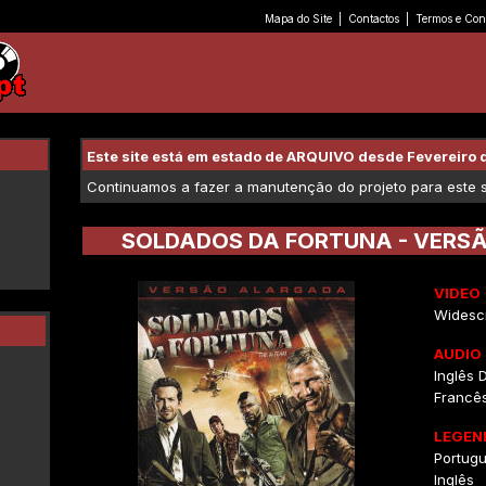
Mapa do Site
|
Contactos
|
Termos e Con
Este site está em estado de ARQUIVO desde Fevereiro 
Continuamos a fazer a manutenção do projeto para este se
SOLDADOS DA FORTUNA - VERS
VIDEO
Widescr
AUDIO
Inglês D
Francês 
LEGEN
Portug
Inglês