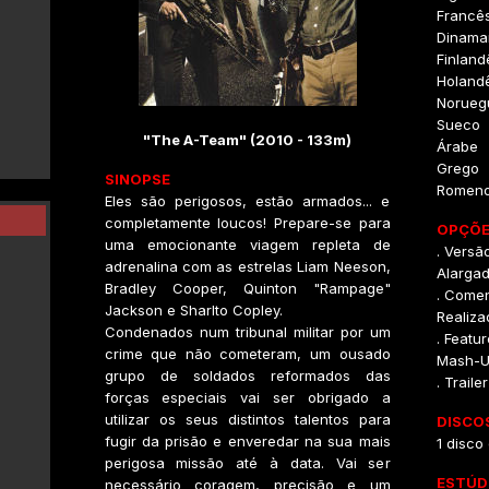
Francê
Dinama
Finland
Holand
Norueg
Sueco
"The A-Team" (2010 - 133m)
Árabe
Grego
SINOPSE
Romen
Eles são perigosos, estão armados... e
completamente loucos! Prepare-se para
OPÇÕE
uma emocionante viagem repleta de
. Versã
adrenalina com as estrelas Liam Neeson,
Alarga
Bradley Cooper, Quinton "Rampage"
. Comen
Jackson e Sharlto Copley.
Realiz
Condenados num tribunal militar por um
. Featu
crime que não cometeram, um ousado
Mash-U
grupo de soldados reformados das
. Trail
forças especiais vai ser obrigado a
utilizar os seus distintos talentos para
DISCO
fugir da prisão e enveredar na sua mais
1 disco 
perigosa missão até à data. Vai ser
ESTÚD
necessário coragem, precisão e um