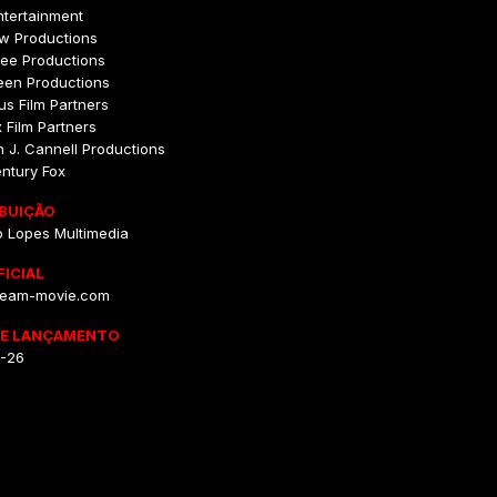
tertainment
w Productions
ree Productions
een Productions
us Film Partners
 Film Partners
 J. Cannell Productions
ntury Fox
IBUIÇÃO
o Lopes Multimedia
FICIAL
eam-movie.com
DE LANÇAMENTO
0-26