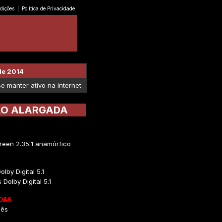
dições
|
Política de Privacidade
de 2014
 manter ativo na internet.
ÃO ALARGADA
een 2.35:1 anamórfico
olby Digital 5.1
Dolby Digital 5.1
DAS
uês