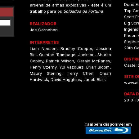
Dune En
arsenal de armas explosivas - este é um
Top Co
trabalho para os
Soldados da Fortuna
!
Scott F
Big Scr
REALIZADOR
Ingenio
Joe Carnahan
Phoenix
Stephen
INTÉRPRETES
20th Ce
Liam Neeson, Bradley Cooper, Jessica
Biel, Quinton 'Rampage' Jackson, Sharlto
DISTR
Copley, Patrick Wilson, Gerald McRaney,
Castell
Henry Czerny, Yul Vazquez, Brian Bloom,
Maury Sterling, Terry Chen, Omari
SITE O
Hardwick, David Hugghins, Jacob Blair.
www.at
DATA 
2010-1
Também disponível em