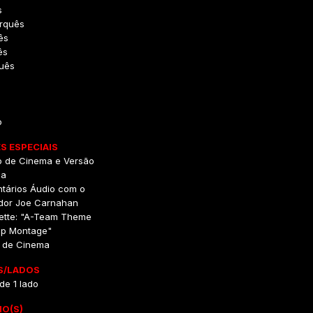
s
rquês
ês
ês
uês
o
S ESPECIAIS
o de Cinema e Versão
da
tários Áudio com o
ador Joe Carnahan
rette: "A-Team Theme
p Montage"
er de Cinema
S/LADOS
de 1 lado
IO(S)