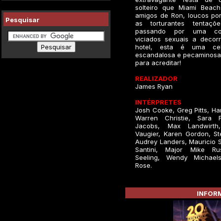
solteiro que Miami Beach 
amigos de Ron, loucos por
Pesquisar
as torturantes tentaç
passando por uma co
viciados sexuais a deco
hotel, esta é uma cel
escandalosa e pecaminosa
para acreditar!
REALIZADOR
James Ryan
INTÉRPRETES
Josh Cooke, Greg Pitts, Har
Warren Christie, Sara F
Jacobs, Max Landwirth
Vaugier, Karen Gordon, St
Audrey Landers, Mauricio 
Santini, Major Mike Rus
Seeling, Wendy Michael
Rose.
INFORM