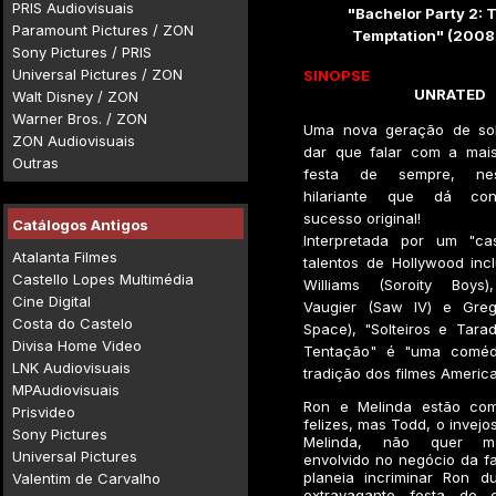
PRIS Audiovisuais
"Bachelor Party 2: 
Paramount Pictures / ZON
Temptation" (2008
Sony Pictures / PRIS
Universal Pictures / ZON
SINOPSE
UNRATED
Walt Disney / ZON
Warner Bros. / ZON
Uma nova geração de solt
ZON Audiovisuais
dar que falar com a mai
Outras
festa de sempre, ne
hilariante que dá con
sucesso original!
Catálogos Antigos
Interpretada por um "ca
Atalanta Filmes
talentos de Hollywood inc
Castello Lopes Multimédia
Williams (Soroity Boys)
Cine Digital
Vaugier (Saw IV) e Greg 
Costa do Castelo
Space), "Solteiros e Tara
Divisa Home Video
Tentação" é "uma comédi
LNK Audiovisuais
tradição dos filmes America
MPAudiovisuais
Ron e Melinda estão com
Prisvideo
felizes, mas Todd, o invej
Sony Pictures
Melinda, não quer m
Universal Pictures
envolvido no negócio da fam
planeia incriminar Ron d
Valentim de Carvalho
extravagante festa de 