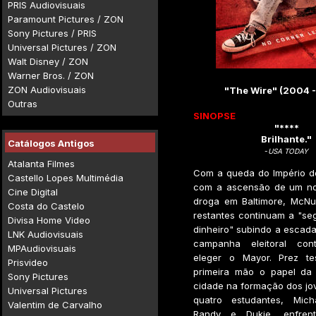
PRIS Audiovisuais
Paramount Pictures / ZON
Sony Pictures / PRIS
Universal Pictures / ZON
Walt Disney / ZON
Warner Bros. / ZON
ZON Audiovisuais
"The Wire" (2004 
Outras
SINOPSE
"****
Brilhante."
Catálogos Antigos
-
USA TODAY
Atalanta Filmes
Com a queda do Império de
Castello Lopes Multimédia
com a ascensão de um no
Cine Digital
droga em Baltimore, McNul
Costa do Castelo
restantes continuam a "seg
Divisa Home Video
dinheiro" subindo a escada
LNK Audiovisuais
campanha eleitoral con
MPAudiovisuais
eleger o Mayor. Prez t
Prisvideo
primeira mão o papel da
Sony Pictures
cidade na formação dos jo
Universal Pictures
quatro estudantes, Mich
Valentim de Carvalho
Randy e Dukie, enfren