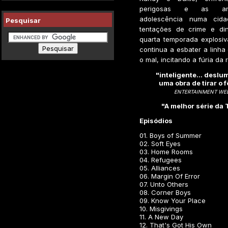
perigosas e as an
adolescência numa cid
Pesquisar
tentações de crime e dinh
quarta temporada explosi
continua a esbater a linha
o mal, incitando a fúria da 
"inteligente... deslu
uma obra de tirar o f
ENTERTAINMENT WE
"A melhor série da 
Episódios
01. Boys of Summer
02. Soft Eyes
03. Home Rooms
04. Refugees
05. Alliances
06. Margin Of Error
07. Unto Others
08. Corner Boys
09. Know Your Place
10. Misgivings
11. A New Day
12. That's Got His Own