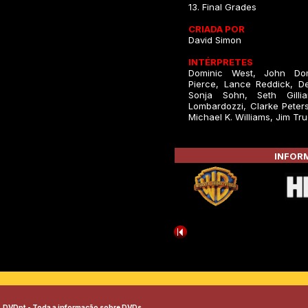
13. Final Grades
CRIADA POR
David Simon
INTÉRPRETES
Dominic West, John Do
Pierce, Lance Reddick, De
Sonja Sohn, Seth Gilli
Lombardozzi, Clarke Peter
Michael K. Williams, Jim Tru
INFORM
DVDpt - Toda a informação sobre DVDs