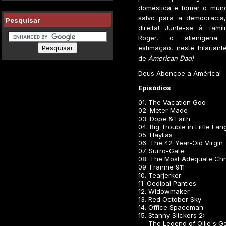
doméstica e tomar o mun
salvo para a democracia
Pesquisar
direita! Junte-se à famí
Roger, o alienígena
estimação, neste hilarian
de
American Dad!
Deus Abençoe a América!
Episódios
01. The Vacation Goo
02. Meter Made
03. Dope & Faith
04. Big Trouble in Little Lan
05. Haylias
06. The 42-Year-Old Virgin
07. Surro-Gate
08. The Most Adequate Chr
09. Frannie 911
10. Tearjerker
11. Oedipal Panties
12. Widowmaker
13. Red October Sky
14. Office Spaceman
15. Stanny Slickers 2:
The Legend of Ollie's Go