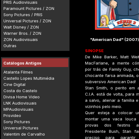
PRIS Audiovisuais
Paramount Pictures / ZON
Sony Pictures / PRIS
Universal Pictures / ZON
Walt Disney / ZON
Warner Bros. / ZON
ZON Audiovisuais
"American Dad" (2007/
Outras
SINOPSE
De Mike Barker, Matt Wei
Catálogos Antigos
MacFarlane, a mente cóm
por trás de Family Guy, c
Atalanta Filmes
chocante farsa animada, o
Castello Lopes Multimédia
subversivo American Dad!
Cine Digital
Stan Smith, o perito em
Costa do Castelo
C.I.A. está de volta, para 
Divisa Home Video
a salvo, alienar a família e
LNK Audiovisuais
vizinhos pelo meio.
MPAudiovisuais
Quer esteja a colocar u
Prisvideo
montar uma vaca louca o
Sony Pictures
provas dos festins al
Universal Pictures
Presidente Bush, Stan f
Valentim de Carvalho
preciso para garantir t