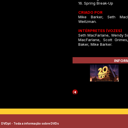
16. Spring Break-Up
CRIADO POR
Mike Barker, Seth MacF
Weitzman.
INTÉRPRETES (VOZES)
Seth MacFarlane, Wendy Sc
MacFarlane, Scott Grimes
Baker, Mike Barker.
INFORM
DVDpt - Toda a informação sobre DVDs