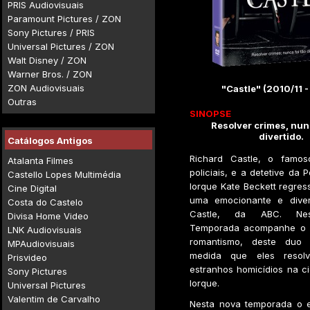
PRIS Audiovisuais
Paramount Pictures / ZON
Sony Pictures / PRIS
Universal Pictures / ZON
Walt Disney / ZON
Warner Bros. / ZON
ZON Audiovisuais
"Castle" (2010/11 
Outras
SINOPSE
Resolver crimes, nunc
divertido.
Catálogos Antigos
Richard Castle, o famos
Atalanta Filmes
policiais, e a detetive da 
Castello Lopes Multimédia
Iorque Kate Beckett regre
Cine Digital
uma emocionante e diver
Costa do Castelo
Castle, da ABC. Nes
Divisa Home Video
Temporada acompanhe o b
LNK Audiovisuais
romantismo, deste duo 
MPAudiovisuais
medida que eles resol
Prisvideo
estranhos homicídios na c
Sony Pictures
Iorque.
Universal Pictures
Valentim de Carvalho
Nesta nova temporada o e