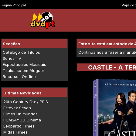
Página Principal
Mapa do S
Secções
Este site está em estado d
Catálogo de Títulos
Continuamos a fazer a manuten
Séries TV
Espectáculos Musicais
CASTLE - A T
Títulos só em Aluguer
Recursos On-line
Últimas Novidades
20th Century Fox / PRIS
Estevez Seven
Filmes Unimundos
FILMS4YOU Cinema
Leopardo Filmes
Midas Filmes