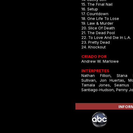
15. The Final Nail
16. Setup
17. Countdown
18. One Life To Lose
19. Law & Murder
20. Slice Of Death
21. The Dead Pool
22. To Love And Die In L.A.
23. Pretty Dead
24. Knockout
CRIADO POR
Andrew W. Marlowe
INTÉRPRETES
Nathan Fillion, Stana 
Sullivan, Jon Huertas, Mo
Tamala Jones, Seamus 
Santiago-Hudson, Penny J
INFORM