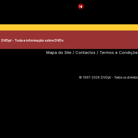
DVDpt - Toda a informação sobre DVDs
Mapa do Site
/
Contactos
/
Termos e Condiçõe
© 1997-2026 DVDpt - Todos os direitos