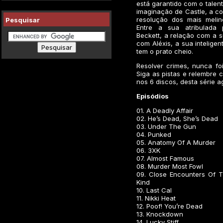
está garantido com o talent
imaginação de Castle, a con
resolução dos mais melin
Pesquisar
Entre a sua atribulada 
Beckett, a relação com a 
com Aléxis, a sua inteligent
tem o prato cheio.
Resolver crimes, nunca foi 
Siga as pistas e relembre
nos 6 discos, desta série 
Episódios
01. A Deadly Affair
02. He’s Dead, She’s Dead
03. Under The Gun
04. Punked
05. Anatomy Of A Murder
06. 3XK
07. Almost Famous
08. Murder Most Fowl
09. Close Encounters Of 
Kind
10. Last Cal
11. Nikki Heat
12. Poof! You’re Dead
13. Knockdown
14. Lucky Stiff