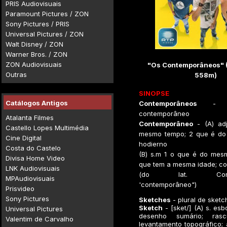
PRIS Audiovisuais
Paramount Pictures / ZON
Sony Pictures / PRIS
Universal Pictures / ZON
Walt Disney / ZON
Warner Bros. / ZON
ZON Audiovisuais
"Os Contemporâneos" 
Outras
558m)
SINOPSE
Catálogos Antigos
Contemporâneos
- Pl
contemporâneo
Atalanta Filmes
Contemporâneo
- (A) ad
Castello Lopes Multimédia
mesmo tempo; 2 que é do
Cine Digital
hodierno
Costa do Castelo
(B) s.m 1 o que é do mes
Divisa Home Video
que tem a mesma idade; c
LNK Audiovisuais
(do lat. Contem
MPAudiovisuais
'contemporâneo")
Prisvideo
Sony Pictures
Sketches
- plural de sketc
Sketch
- [sket/] (A) s.
esb
Universal Pictures
desenho sumário; rascu
Valentim de Carvalho
levantamento topográfico; 