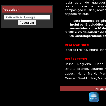
ideia geral de qualquer
teatral breve e engra
Pesquisar
composição musical; (colo
aspecto ridículo.
Esta fabulosa ediçã
inclui os 13 episódios 
transmitidos entre 16 d
2008 e 25 de Janeiro de 
"Os Contemporâneos e
REALIZADORES
Ricardo Freitas, André Ban
INTÉRPRETES
Bruno Nogueira, Carla 
Dinarte Branco, Eduardo 
Lopes, Nuno Markl, Man
Gonçalo Waddington, Maria 
INFORM