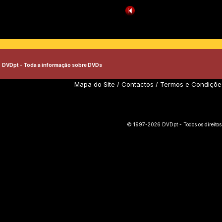
DVDpt - Toda a informação sobre DVDs
Mapa do Site
/
Contactos
/
Termos e Condiçõe
© 1997-2026 DVDpt - Todos os direitos