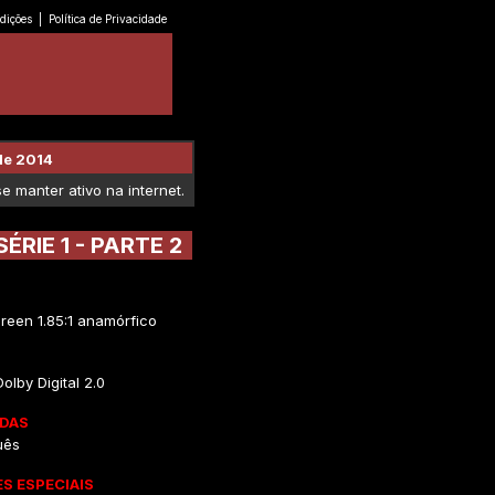
dições
|
Política de Privacidade
de 2014
 manter ativo na internet.
ÉRIE 1 - PARTE 2
reen 1.85:1 anamórfico
Dolby Digital 2.0
DAS
uês
S ESPECIAIS