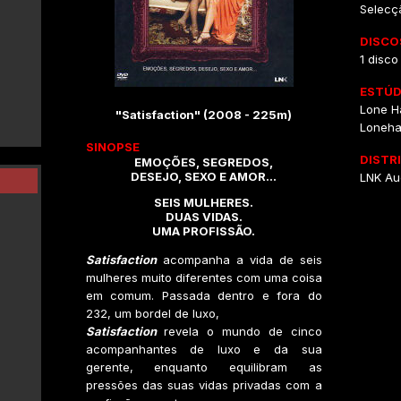
Selecç
DISCO
1 disco
ESTÚD
Lone H
"Satisfaction" (2008 - 225m)
Loneha
SINOPSE
DISTR
EMOÇÕES, SEGREDOS,
DESEJO, SEXO E AMOR...
LNK Aud
SEIS MULHERES.
DUAS VIDAS.
UMA PROFISSÃO.
Satisfaction
acompanha a vida de seis
mulheres muito diferentes com uma coisa
em comum. Passada dentro e fora do
232, um bordel de luxo,
Satisfaction
revela o mundo de cinco
acompanhantes de luxo e da sua
gerente, enquanto equilibram as
pressões das suas vidas privadas com a