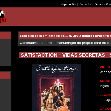
Mapa do Site
|
Contactos
|
Termos e Con
Este site está em estado de ARQUIVO desde Fevereiro 
Continuamos a fazer a manutenção do projeto para este se
SATISFACTION - VIDAS SECRETAS - S
VIDEO
Widesc
AUDIO
Inglês 
LEGEN
Portug
OPÇÕE