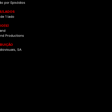
ão por Episódios
S/LADOS
 de 1 lado
IO(S)
and
nd Productions
IBUIÇÃO
iovisuais, SA