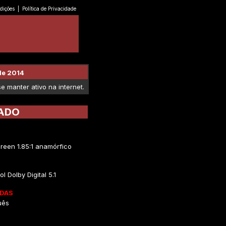
dições
|
Política de Privacidade
de 2014
 manter ativo na internet.
ADO
reen 1.85:1 anamórfico
l Dolby Digital 5.1
DAS
uês