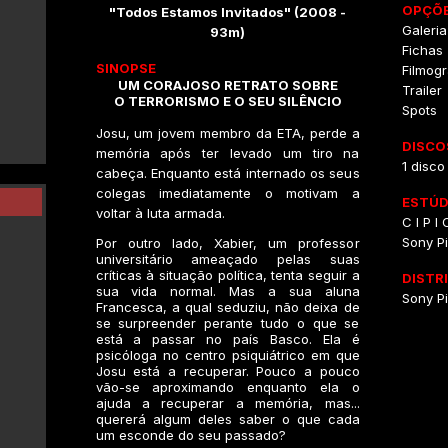
OPÇÕE
"Todos Estamos Invitados" (2008 -
Galeri
93m)
Fichas
SINOPSE
Filmogr
UM CORAJOSO RETRATO SOBRE
Trailer
O TERRORISMO E O SEU SILÊNCIO
Spots
Josu, um jovem membro da ETA, perde a
DISCO
memória após ter levado um tiro na
1 disco
cabeça. Enquanto está internado os seus
colegas imediatamente o motivam a
ESTÚD
voltar à luta armada.
C I P I
Sony Pi
Por outro lado, Xabier, um professor
universitário ameaçado pelas suas
críticas à situação política, tenta seguir a
DISTR
sua vida normal. Mas a sua aluna
Sony Pi
Francesca, a qual seduziu, não deixa de
se surpreender perante tudo o que se
está a passar no país Basco. Ela é
psicóloga no centro psiquiátrico em que
Josu está a recuperar. Pouco a pouco
vão-se aproximando enquanto ela o
ajuda a recuperar a memória, mas...
quererá algum deles saber o que cada
um esconde do seu passado?