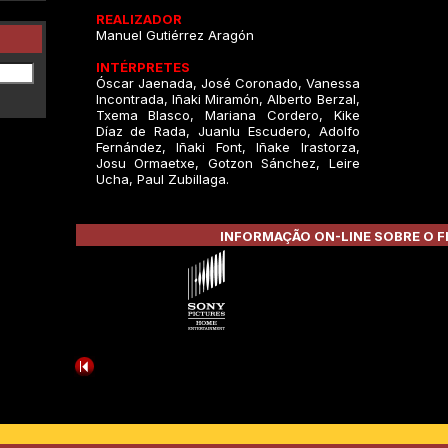
REALIZADOR
Manuel Gutiérrez Aragón
INTÉRPRETES
Óscar Jaenada, José Coronado, Vanessa
Incontrada, Iñaki Miramón, Alberto Berzal,
Txema Blasco, Mariana Cordero, Kike
Díaz de Rada, Juanlu Escudero, Adolfo
Fernández, Iñaki Font, Iñake Irastorza,
Josu Ormaetxe, Gotzon Sánchez, Leire
Ucha, Paul Zubillaga.
INFORMAÇÃO ON-LINE SOBRE O F