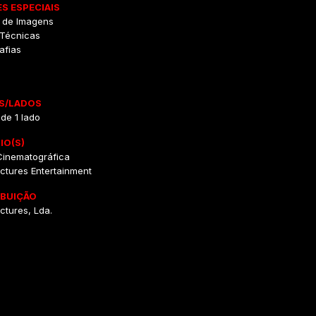
S ESPECIAIS
a de Imagens
 Técnicas
afias
S/LADOS
 de 1 lado
IO(S)
 Cinematográfica
ctures Entertainment
IBUIÇÃO
ctures, Lda.