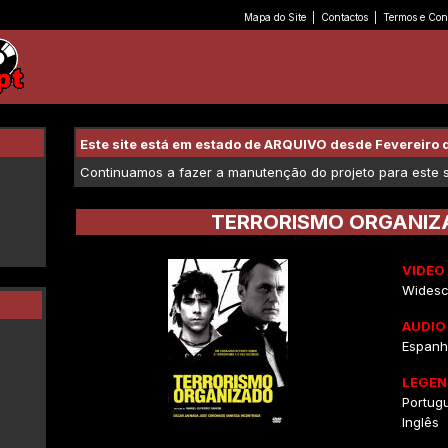
Mapa do Site
|
Contactos
|
Termos e Con
Este site está em estado de ARQUIVO desde Fevereiro 
Continuamos a fazer a manutenção do projeto para este se
TERRORISMO ORGANIZ
VIDEO
Widesc
AUDIO
Espanho
LEGEN
Portug
Inglês